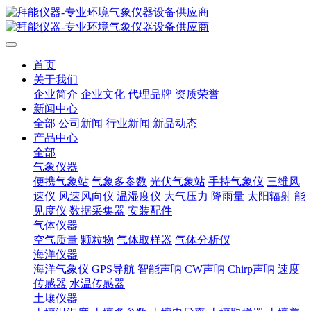
首页
关于我们
企业简介
企业文化
代理品牌
资质荣誉
新闻中心
全部
公司新闻
行业新闻
新品动态
产品中心
全部
气象仪器
便携气象站
气象多参数
光伏气象站
手持气象仪
三维风
速仪
风速风向仪
温湿度仪
大气压力
降雨量
太阳辐射
能
见度仪
数据采集器
安装配件
气体仪器
空气质量
颗粒物
气体取样器
气体分析仪
海洋仪器
海洋气象仪
GPS导航
智能声呐
CW声呐
Chirp声呐
速度
传感器
水温传感器
土壤仪器