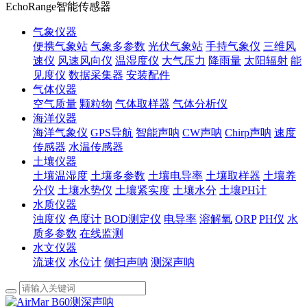
EchoRange智能传感器
气象仪器
便携气象站
气象多参数
光伏气象站
手持气象仪
三维风
速仪
风速风向仪
温湿度仪
大气压力
降雨量
太阳辐射
能
见度仪
数据采集器
安装配件
气体仪器
空气质量
颗粒物
气体取样器
气体分析仪
海洋仪器
海洋气象仪
GPS导航
智能声呐
CW声呐
Chirp声呐
速度
传感器
水温传感器
土壤仪器
土壤温湿度
土壤多参数
土壤电导率
土壤取样器
土壤养
分仪
土壤水势仪
土壤紧实度
土壤水分
土壤PH计
水质仪器
浊度仪
色度计
BOD测定仪
电导率
溶解氧
ORP
PH仪
水
质多参数
在线监测
水文仪器
流速仪
水位计
侧扫声呐
测深声呐