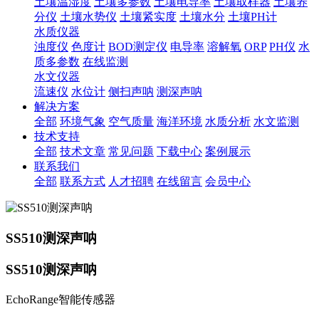
土壤温湿度
土壤多参数
土壤电导率
土壤取样器
土壤养
分仪
土壤水势仪
土壤紧实度
土壤水分
土壤PH计
水质仪器
浊度仪
色度计
BOD测定仪
电导率
溶解氧
ORP
PH仪
水
质多参数
在线监测
水文仪器
流速仪
水位计
侧扫声呐
测深声呐
解决方案
全部
环境气象
空气质量
海洋环境
水质分析
水文监测
技术支持
全部
技术文章
常见问题
下载中心
案例展示
联系我们
全部
联系方式
人才招聘
在线留言
会员中心
SS510测深声呐
SS510测深声呐
EchoRange智能传感器