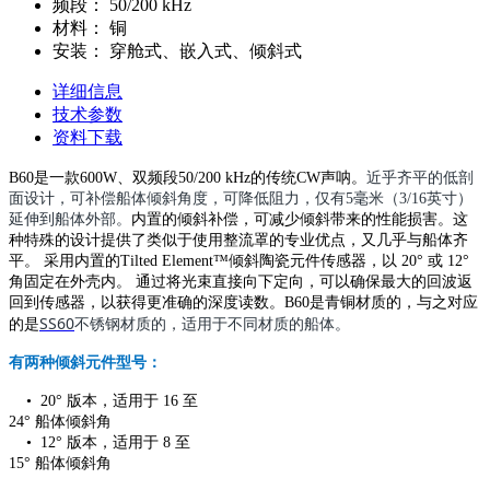
频段：
50/200 kHz
材料：
铜
安装：
穿舱式、嵌入式、倾斜式
详细信息
技术参数
资料下载
B60是一款600W、双频段50/200 kHz的传统CW声呐。
近乎齐平的低剖
面设计，可补偿船体倾斜角度，可降低阻力，仅有5毫米（3/16英寸）
延伸到船体外部。
内置的倾斜补偿，可减少倾斜带来的性能损害。这
种特殊的设计提供了类似于使用整流罩的专业优点，又几乎与船体齐
平。 采用内置的Tilted Element™倾斜陶瓷元件传感器，以 20° 或 12°
角固定在外壳内。 通过将光束直接向下定向，可以确保最大的回波返
回到传感器，以获得更准确的深度读数。B60是青铜材质的，与之对应
SS60
不锈钢材质的，
适用于不同材质的船体。
的是
有两种倾斜元件型号：
•
20° 版本，适用于 16 至
24° 船体倾斜角
•
12° 版本，适用于 8 至
15° 船体倾斜角