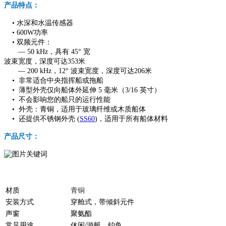
产品特点：
• 水深和水温传感器
• 600W功率
• 双频元件：
— 50 kHz，具有 45° 宽
波束宽度，深度可达353米
— 200 kHz，12° 波束宽度，深度可达206米
•
非常适合中央指挥船或拖船
•
薄型外壳仅向船体外延伸 5 毫米（3/16 英寸）
•
不会影响您的船只的运行性能
•
外壳：青铜，适用于玻璃纤维或木质船体
•
还提供不锈钢外壳 (
SS60
)，适用于所有船体材料
产品尺寸：
材质
青铜
安装方式
穿舱式，带倾斜元件
声窗
聚氨酯
常见用途
休闲/游艇、钓鱼