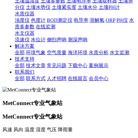
土壤温湿度
土壤多参数
土壤电导率
土壤取样器
土壤养
分仪
土壤水势仪
土壤紧实度
土壤水分
土壤PH计
水质仪器
浊度仪
色度计
BOD测定仪
电导率
溶解氧
ORP
PH仪
水
质多参数
在线监测
水文仪器
流速仪
水位计
侧扫声呐
测深声呐
解决方案
全部
环境气象
空气质量
海洋环境
水质分析
水文监测
技术支持
全部
技术文章
常见问题
下载中心
案例展示
联系我们
全部
联系方式
人才招聘
在线留言
会员中心
MetConnect专业气象站
MetConnect专业气象站
风速 风向 温度 湿度 气压 降雨量