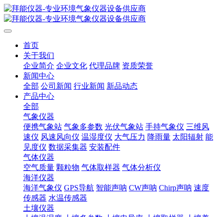
首页
关于我们
企业简介
企业文化
代理品牌
资质荣誉
新闻中心
全部
公司新闻
行业新闻
新品动态
产品中心
全部
气象仪器
便携气象站
气象多参数
光伏气象站
手持气象仪
三维风
速仪
风速风向仪
温湿度仪
大气压力
降雨量
太阳辐射
能
见度仪
数据采集器
安装配件
气体仪器
空气质量
颗粒物
气体取样器
气体分析仪
海洋仪器
海洋气象仪
GPS导航
智能声呐
CW声呐
Chirp声呐
速度
传感器
水温传感器
土壤仪器