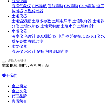
海洋仪器
海洋气象仪
GPS导航
智能声呐
CW声呐
Chirp声呐
速度
传感器
水温传感器
土壤仪器
土壤温湿度
土壤多参数
土壤电导率
土壤取样器
土壤养
分仪
土壤水势仪
土壤紧实度
土壤水分
土壤PH计
水质仪器
浊度仪
色度计
BOD测定仪
电导率
溶解氧
ORP
PH仪
水
质多参数
在线监测
水文仪器
流速仪
水位计
侧扫声呐
测深声呐
非常抱歉,暂时没有相关产品
关于我们
企业简介
企业文化
代理品牌
资质荣誉