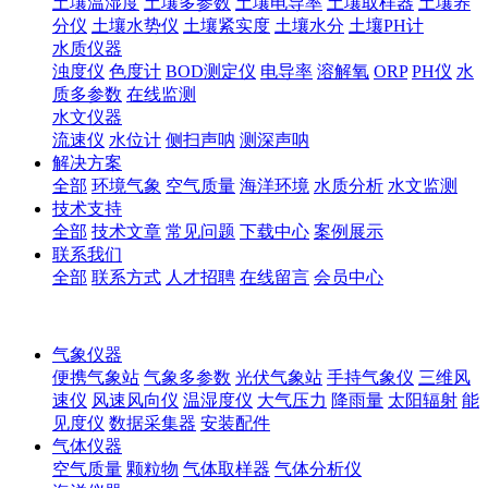
土壤温湿度
土壤多参数
土壤电导率
土壤取样器
土壤养
分仪
土壤水势仪
土壤紧实度
土壤水分
土壤PH计
水质仪器
浊度仪
色度计
BOD测定仪
电导率
溶解氧
ORP
PH仪
水
质多参数
在线监测
水文仪器
流速仪
水位计
侧扫声呐
测深声呐
解决方案
全部
环境气象
空气质量
海洋环境
水质分析
水文监测
技术支持
全部
技术文章
常见问题
下载中心
案例展示
联系我们
全部
联系方式
人才招聘
在线留言
会员中心
气象仪器
便携气象站
气象多参数
光伏气象站
手持气象仪
三维风
速仪
风速风向仪
温湿度仪
大气压力
降雨量
太阳辐射
能
见度仪
数据采集器
安装配件
气体仪器
空气质量
颗粒物
气体取样器
气体分析仪