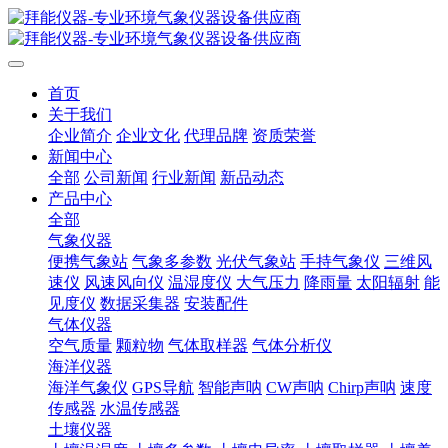
首页
关于我们
企业简介
企业文化
代理品牌
资质荣誉
新闻中心
全部
公司新闻
行业新闻
新品动态
产品中心
全部
气象仪器
便携气象站
气象多参数
光伏气象站
手持气象仪
三维风
速仪
风速风向仪
温湿度仪
大气压力
降雨量
太阳辐射
能
见度仪
数据采集器
安装配件
气体仪器
空气质量
颗粒物
气体取样器
气体分析仪
海洋仪器
海洋气象仪
GPS导航
智能声呐
CW声呐
Chirp声呐
速度
传感器
水温传感器
土壤仪器