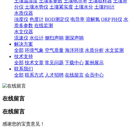
土壤温湿度
土壤多参数
土壤电导率
土壤取样器
土壤养
分仪
土壤水势仪
土壤紧实度
土壤水分
土壤PH计
水质仪器
浊度仪
色度计
BOD测定仪
电导率
溶解氧
ORP
PH仪
水
质多参数
在线监测
水文仪器
流速仪
水位计
侧扫声呐
测深声呐
解决方案
全部
环境气象
空气质量
海洋环境
水质分析
水文监测
技术支持
全部
技术文章
常见问题
下载中心
案例展示
联系我们
全部
联系方式
人才招聘
在线留言
会员中心
在线留言
在线留言
感谢您的宝贵意见！