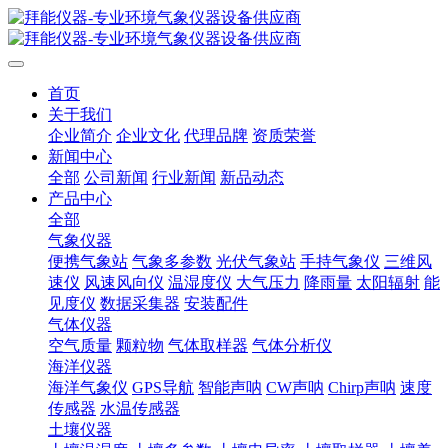
首页
关于我们
企业简介
企业文化
代理品牌
资质荣誉
新闻中心
全部
公司新闻
行业新闻
新品动态
产品中心
全部
气象仪器
便携气象站
气象多参数
光伏气象站
手持气象仪
三维风
速仪
风速风向仪
温湿度仪
大气压力
降雨量
太阳辐射
能
见度仪
数据采集器
安装配件
气体仪器
空气质量
颗粒物
气体取样器
气体分析仪
海洋仪器
海洋气象仪
GPS导航
智能声呐
CW声呐
Chirp声呐
速度
传感器
水温传感器
土壤仪器