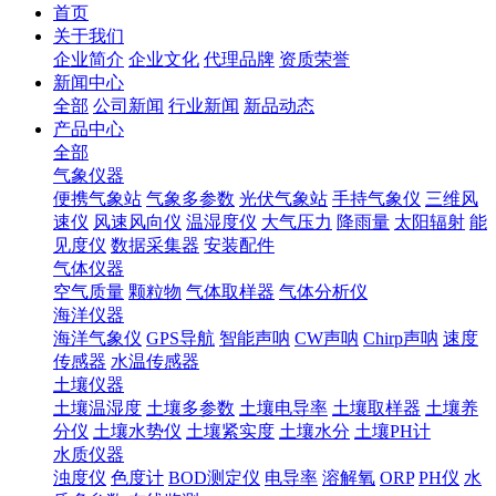
首页
关于我们
企业简介
企业文化
代理品牌
资质荣誉
新闻中心
全部
公司新闻
行业新闻
新品动态
产品中心
全部
气象仪器
便携气象站
气象多参数
光伏气象站
手持气象仪
三维风
速仪
风速风向仪
温湿度仪
大气压力
降雨量
太阳辐射
能
见度仪
数据采集器
安装配件
气体仪器
空气质量
颗粒物
气体取样器
气体分析仪
海洋仪器
海洋气象仪
GPS导航
智能声呐
CW声呐
Chirp声呐
速度
传感器
水温传感器
土壤仪器
土壤温湿度
土壤多参数
土壤电导率
土壤取样器
土壤养
分仪
土壤水势仪
土壤紧实度
土壤水分
土壤PH计
水质仪器
浊度仪
色度计
BOD测定仪
电导率
溶解氧
ORP
PH仪
水