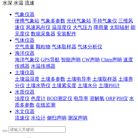
水深 水温 流速
气象仪器
便携气象站
气象多参数
光伏气象站
手持气象仪
三维风
速仪
风速风向仪
温湿度仪
大气压力
降雨量
太阳辐射
能
见度仪
数据采集器
安装配件
气体仪器
空气质量
颗粒物
气体取样器
气体分析仪
海洋仪器
海洋气象仪
GPS导航
智能声呐
CW声呐
Chirp声呐
速度
传感器
水温传感器
土壤仪器
土壤温湿度
土壤多参数
土壤电导率
土壤取样器
土壤养
分仪
土壤水势仪
土壤紧实度
土壤水分
土壤PH计
水质仪器
浊度仪
色度计
BOD测定仪
电导率
溶解氧
ORP
PH仪
水
质多参数
在线监测
水文仪器
流速仪
水位计
侧扫声呐
测深声呐