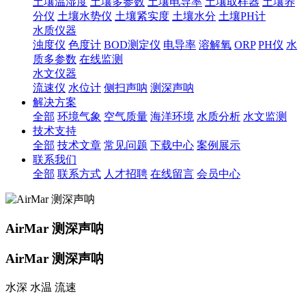
土壤温湿度
土壤多参数
土壤电导率
土壤取样器
土壤养
分仪
土壤水势仪
土壤紧实度
土壤水分
土壤PH计
水质仪器
浊度仪
色度计
BOD测定仪
电导率
溶解氧
ORP
PH仪
水
质多参数
在线监测
水文仪器
流速仪
水位计
侧扫声呐
测深声呐
解决方案
全部
环境气象
空气质量
海洋环境
水质分析
水文监测
技术支持
全部
技术文章
常见问题
下载中心
案例展示
联系我们
全部
联系方式
人才招聘
在线留言
会员中心
AirMar 测深声呐
AirMar 测深声呐
水深 水温 流速