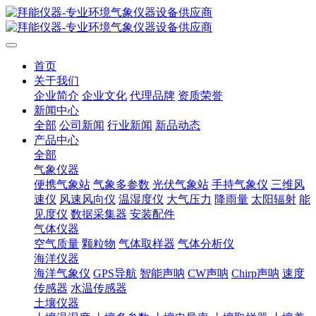
首页
关于我们
企业简介
企业文化
代理品牌
资质荣誉
新闻中心
全部
公司新闻
行业新闻
新品动态
产品中心
全部
气象仪器
便携气象站
气象多参数
光伏气象站
手持气象仪
三维风
速仪
风速风向仪
温湿度仪
大气压力
降雨量
太阳辐射
能
见度仪
数据采集器
安装配件
气体仪器
空气质量
颗粒物
气体取样器
气体分析仪
海洋仪器
海洋气象仪
GPS导航
智能声呐
CW声呐
Chirp声呐
速度
传感器
水温传感器
土壤仪器