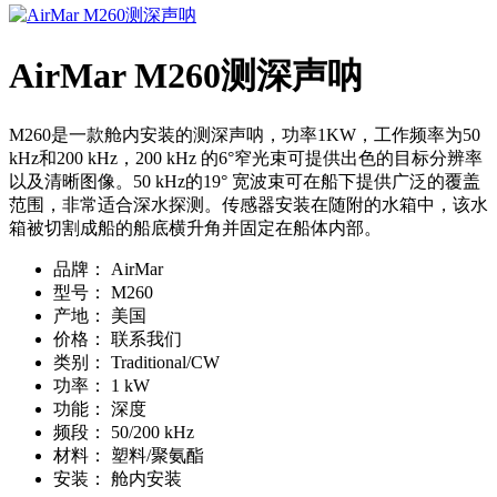
AirMar M260测深声呐
M260是一款舱内安装的测深声呐，功率1KW，工作频率为50
kHz和200 kHz，200 kHz 的6°窄光束可提供出色的目标分辨率
以及清晰图像。50 kHz的19° 宽波束可在船下提供广泛的覆盖
范围，非常适合深水探测。传感器安装在随附的水箱中，该水
箱被切割成船的船底横升角并固定在船体内部。
品牌：
AirMar
型号：
M260
产地：
美国
价格：
联系我们
类别：
Traditional/CW
功率：
1 kW
功能：
深度
频段：
50/200 kHz
材料：
塑料/聚氨酯
安装：
舱内安装