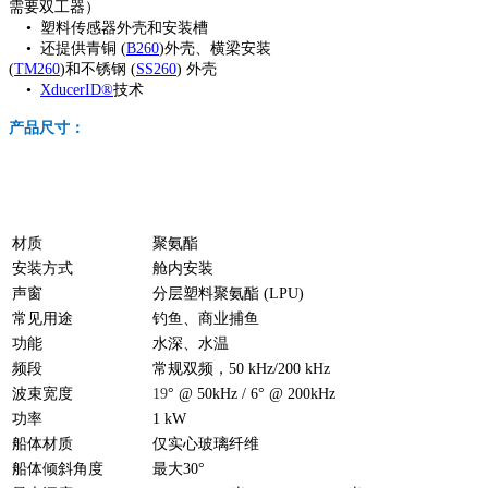
需要双工器）
• 塑料传感器外壳和安装槽
• 还提供青铜 (
B260
)外壳、横梁安装
(
TM260
)和不锈钢 (
SS260
) 外壳
•
XducerID®
技术
产品尺寸：
材质
聚氨酯
安装方式
舱内安装
声窗
分层塑料聚氨酯 (LPU)
常见用途
钓鱼、商业捕鱼
功能
水深、水温
频段
常规双频，50 kHz/200 kHz
波束宽度
19
° @ 50kHz / 6° @ 200kHz
功率
1 kW
船体材质
仅实心玻璃纤维
船体倾斜角度
最大30°