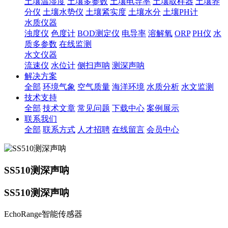
土壤温湿度
土壤多参数
土壤电导率
土壤取样器
土壤养
分仪
土壤水势仪
土壤紧实度
土壤水分
土壤PH计
水质仪器
浊度仪
色度计
BOD测定仪
电导率
溶解氧
ORP
PH仪
水
质多参数
在线监测
水文仪器
流速仪
水位计
侧扫声呐
测深声呐
解决方案
全部
环境气象
空气质量
海洋环境
水质分析
水文监测
技术支持
全部
技术文章
常见问题
下载中心
案例展示
联系我们
全部
联系方式
人才招聘
在线留言
会员中心
SS510测深声呐
SS510测深声呐
EchoRange智能传感器