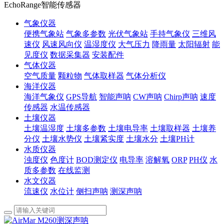
EchoRange智能传感器
气象仪器
便携气象站
气象多参数
光伏气象站
手持气象仪
三维风
速仪
风速风向仪
温湿度仪
大气压力
降雨量
太阳辐射
能
见度仪
数据采集器
安装配件
气体仪器
空气质量
颗粒物
气体取样器
气体分析仪
海洋仪器
海洋气象仪
GPS导航
智能声呐
CW声呐
Chirp声呐
速度
传感器
水温传感器
土壤仪器
土壤温湿度
土壤多参数
土壤电导率
土壤取样器
土壤养
分仪
土壤水势仪
土壤紧实度
土壤水分
土壤PH计
水质仪器
浊度仪
色度计
BOD测定仪
电导率
溶解氧
ORP
PH仪
水
质多参数
在线监测
水文仪器
流速仪
水位计
侧扫声呐
测深声呐