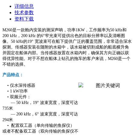
详细信息
技术参数
资料下载
M260是一款舱内安装的测深声呐，功率1KW，
工作频率为50 kHz和
200 kHz，200 kHz 的6°窄光束可提供出色的目标分辨率以及清晰图
像。50 kHz的19° 宽波束可在船下提供广泛的覆盖范围，非常适合深水
探测。传感器安装在随附的水箱中，该水箱被切割成船的船底横升角
并固定在船体内部。当传感器放置在水箱内时，确保其方向正确以获
得优异性能。对于不想在船体上钻孔的拖车的客户来说，M260是一个
不错的选择。
产品特点：
• 仅水深传感器
• 1 kW功率
• 双频元件：
— 50 kHz，19° 波束宽度，深度可达
735米
— 200 kHz，6° 波束宽度，深度可达
294米
• 配置双工器（单向传输的鱼探仪）
或者不配备双工器（双向传输的鱼探仪不