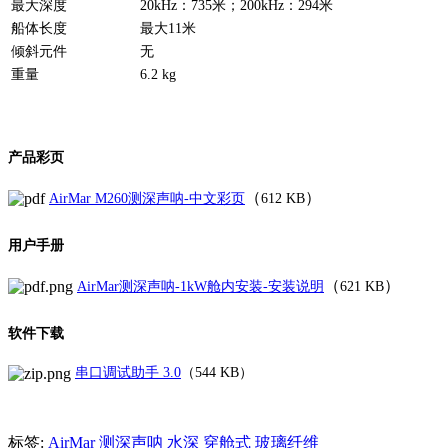
最大深度
20kHz：735米；200kHz：294米
船体长度
最大11米
倾斜元件
无
重量
6.2 kg
产品彩页
（
）
AirMar M260测深声呐-中文彩页
612 KB
用户手册
（
）
AirMar测深声呐-1kW舱内安装-安装说明
621 KB
软件下载
串口调试助手 3.0
（544 KB）
标签:
AirMar
测深声呐
水深
穿舱式
玻璃纤维