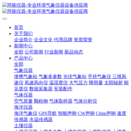
首页
关于我们
企业简介
企业文化
代理品牌
资质荣誉
新闻中心
全部
公司新闻
行业新闻
新品动态
产品中心
全部
气象仪器
便携气象站
气象多参数
光伏气象站
手持气象仪
三维风
速仪
风速风向仪
温湿度仪
大气压力
降雨量
太阳辐射
能
见度仪
数据采集器
安装配件
气体仪器
空气质量
颗粒物
气体取样器
气体分析仪
海洋仪器
海洋气象仪
GPS导航
智能声呐
CW声呐
Chirp声呐
速度
传感器
水温传感器
土壤仪器