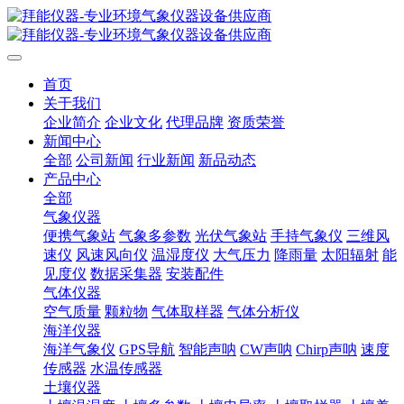
首页
关于我们
企业简介
企业文化
代理品牌
资质荣誉
新闻中心
全部
公司新闻
行业新闻
新品动态
产品中心
全部
气象仪器
便携气象站
气象多参数
光伏气象站
手持气象仪
三维风
速仪
风速风向仪
温湿度仪
大气压力
降雨量
太阳辐射
能
见度仪
数据采集器
安装配件
气体仪器
空气质量
颗粒物
气体取样器
气体分析仪
海洋仪器
海洋气象仪
GPS导航
智能声呐
CW声呐
Chirp声呐
速度
传感器
水温传感器
土壤仪器