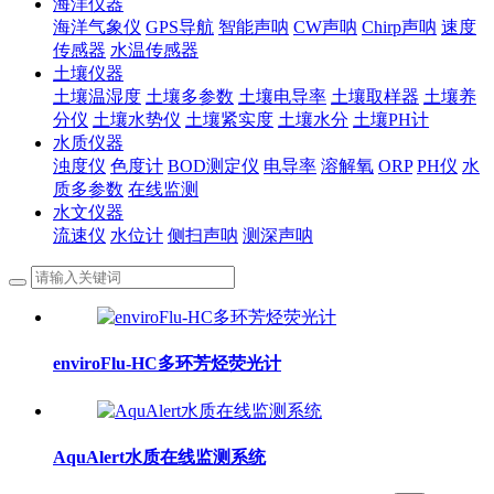
海洋仪器
海洋气象仪
GPS导航
智能声呐
CW声呐
Chirp声呐
速度
传感器
水温传感器
土壤仪器
土壤温湿度
土壤多参数
土壤电导率
土壤取样器
土壤养
分仪
土壤水势仪
土壤紧实度
土壤水分
土壤PH计
水质仪器
浊度仪
色度计
BOD测定仪
电导率
溶解氧
ORP
PH仪
水
质多参数
在线监测
水文仪器
流速仪
水位计
侧扫声呐
测深声呐
enviroFlu-HC多环芳烃荧光计
AquAlert水质在线监测系统