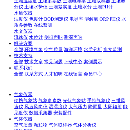
土壤温湿度
土壤多参数
土壤电导率
土壤取样器
土壤养
分仪
土壤水势仪
土壤紧实度
土壤水分
土壤PH计
水质仪器
浊度仪
色度计
BOD测定仪
电导率
溶解氧
ORP
PH仪
水
质多参数
在线监测
水文仪器
流速仪
水位计
侧扫声呐
测深声呐
解决方案
全部
环境气象
空气质量
海洋环境
水质分析
水文监测
技术支持
全部
技术文章
常见问题
下载中心
案例展示
联系我们
全部
联系方式
人才招聘
在线留言
会员中心
气象仪器
便携气象站
气象多参数
光伏气象站
手持气象仪
三维风
速仪
风速风向仪
温湿度仪
大气压力
降雨量
太阳辐射
能
见度仪
数据采集器
安装配件
气体仪器
空气质量
颗粒物
气体取样器
气体分析仪