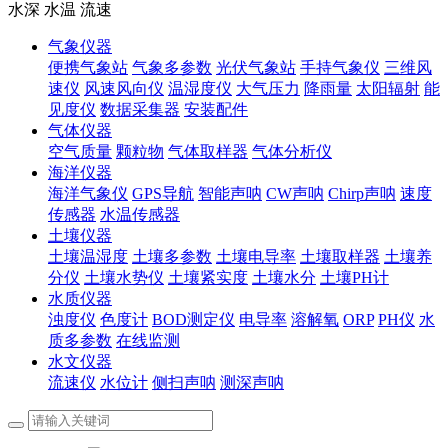
水深 水温 流速
气象仪器
便携气象站
气象多参数
光伏气象站
手持气象仪
三维风
速仪
风速风向仪
温湿度仪
大气压力
降雨量
太阳辐射
能
见度仪
数据采集器
安装配件
气体仪器
空气质量
颗粒物
气体取样器
气体分析仪
海洋仪器
海洋气象仪
GPS导航
智能声呐
CW声呐
Chirp声呐
速度
传感器
水温传感器
土壤仪器
土壤温湿度
土壤多参数
土壤电导率
土壤取样器
土壤养
分仪
土壤水势仪
土壤紧实度
土壤水分
土壤PH计
水质仪器
浊度仪
色度计
BOD测定仪
电导率
溶解氧
ORP
PH仪
水
质多参数
在线监测
水文仪器
流速仪
水位计
侧扫声呐
测深声呐