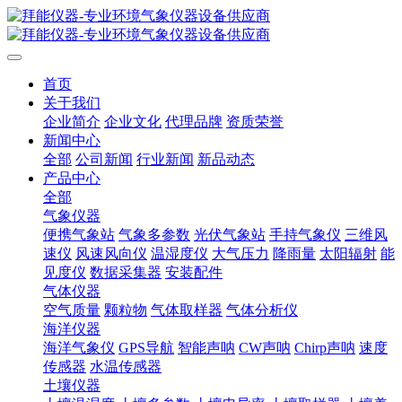
首页
关于我们
企业简介
企业文化
代理品牌
资质荣誉
新闻中心
全部
公司新闻
行业新闻
新品动态
产品中心
全部
气象仪器
便携气象站
气象多参数
光伏气象站
手持气象仪
三维风
速仪
风速风向仪
温湿度仪
大气压力
降雨量
太阳辐射
能
见度仪
数据采集器
安装配件
气体仪器
空气质量
颗粒物
气体取样器
气体分析仪
海洋仪器
海洋气象仪
GPS导航
智能声呐
CW声呐
Chirp声呐
速度
传感器
水温传感器
土壤仪器