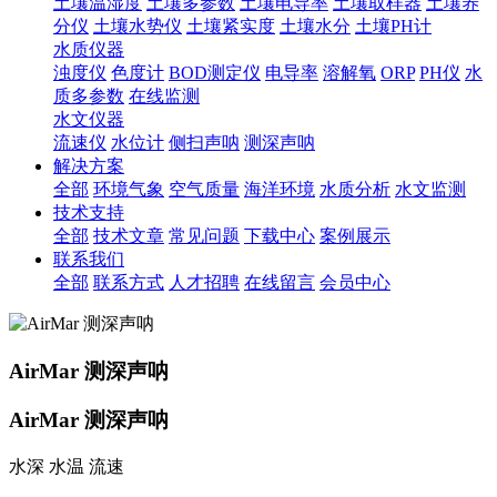
土壤温湿度
土壤多参数
土壤电导率
土壤取样器
土壤养
分仪
土壤水势仪
土壤紧实度
土壤水分
土壤PH计
水质仪器
浊度仪
色度计
BOD测定仪
电导率
溶解氧
ORP
PH仪
水
质多参数
在线监测
水文仪器
流速仪
水位计
侧扫声呐
测深声呐
解决方案
全部
环境气象
空气质量
海洋环境
水质分析
水文监测
技术支持
全部
技术文章
常见问题
下载中心
案例展示
联系我们
全部
联系方式
人才招聘
在线留言
会员中心
AirMar 测深声呐
AirMar 测深声呐
水深 水温 流速