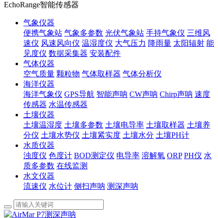
EchoRange智能传感器
气象仪器
便携气象站
气象多参数
光伏气象站
手持气象仪
三维风
速仪
风速风向仪
温湿度仪
大气压力
降雨量
太阳辐射
能
见度仪
数据采集器
安装配件
气体仪器
空气质量
颗粒物
气体取样器
气体分析仪
海洋仪器
海洋气象仪
GPS导航
智能声呐
CW声呐
Chirp声呐
速度
传感器
水温传感器
土壤仪器
土壤温湿度
土壤多参数
土壤电导率
土壤取样器
土壤养
分仪
土壤水势仪
土壤紧实度
土壤水分
土壤PH计
水质仪器
浊度仪
色度计
BOD测定仪
电导率
溶解氧
ORP
PH仪
水
质多参数
在线监测
水文仪器
流速仪
水位计
侧扫声呐
测深声呐