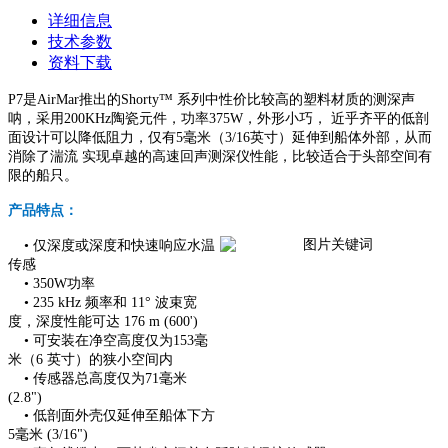
详细信息
技术参数
资料下载
P7是AirMar推出的Shorty™ 系列中性价比较高的塑料材质的测深声
呐，采用200KHz陶瓷元件，功率375W，外形小巧， 近乎齐平的低剖
面设计可以降低阻力，仅有5毫米（3/16英寸）延伸到船体外部，从而
消除了湍流 实现卓越的高速回声测深仪性能，比较适合于头部空间有
限的船只。
产品特点：
•
仅深度或深度和快速响应水温
传感
•
350W功率
•
235 kHz 频率和 11° 波束宽
度，深度性能可达 176 m (600')
•
可安装在净空高度仅为153毫
米（6 英寸）的狭小空间内
•
传感器总高度仅为71毫米
(2.8")
•
低剖面外壳仅延伸至船体下方
5毫米 (3/16")