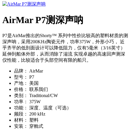
AirMar P7测深声呐
P7是AirMar推出的Shorty™ 系列中性价比较高的塑料材质的测
深声呐，采用200KHz陶瓷元件，功率375W，外形小巧， 近
乎齐平的低剖面设计可以降低阻力，仅有5毫米（3/16英寸）
延伸到船体外部，从而消除了湍流 实现卓越的高速回声测深
仪性能，比较适合于头部空间有限的船只。
品牌：
AirMar
型号：
P7
产地：
美国
价格：
联系我们
类别：
Traditional/CW
功率：
375W
功能：
深度、温度（可选）
频段：
200 kHz
材料：
塑料
安装：
穿舱式