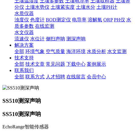
土壤温湿度
土壤多参数
土壤电导率
土壤取样器
土壤养
分仪
土壤水势仪
土壤紧实度
土壤水分
土壤PH计
水质仪器
浊度仪
色度计
BOD测定仪
电导率
溶解氧
ORP
PH仪
水
质多参数
在线监测
水文仪器
流速仪
水位计
侧扫声呐
测深声呐
解决方案
全部
环境气象
空气质量
海洋环境
水质分析
水文监测
技术支持
全部
技术文章
常见问题
下载中心
案例展示
联系我们
全部
联系方式
人才招聘
在线留言
会员中心
SS510测深声呐
SS510测深声呐
EchoRange智能传感器