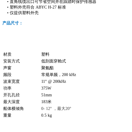
•
直角线缆出口可节省空间并在踩踏时保护传感器
•
塑料外壳符合 ABYC H-27 标准
•
仅提供塑料外壳
产品尺寸：
材质
塑料
安装方式
低剖面穿舱式
声窗
聚氨酯
频段
常规单频，200 kHz
波束宽度
11° @ 200kHz
功率
375W
开孔孔径
51mm
最大深度
183米
船体横倾角
0- 12° ，最大20°
重量
0.5 kg