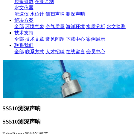
质多参数
在线监测
水文仪器
流速仪
水位计
侧扫声呐
测深声呐
解决方案
全部
环境气象
空气质量
海洋环境
水质分析
水文监测
技术支持
全部
技术文章
常见问题
下载中心
案例展示
联系我们
全部
联系方式
人才招聘
在线留言
会员中心
SS510测深声呐
SS510测深声呐