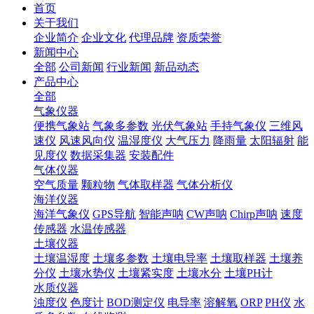
首页
关于我们
企业简介
企业文化
代理品牌
资质荣誉
新闻中心
全部
公司新闻
行业新闻
新品动态
产品中心
全部
气象仪器
便携气象站
气象多参数
光伏气象站
手持气象仪
三维风
速仪
风速风向仪
温湿度仪
大气压力
降雨量
太阳辐射
能
见度仪
数据采集器
安装配件
气体仪器
空气质量
颗粒物
气体取样器
气体分析仪
海洋仪器
海洋气象仪
GPS导航
智能声呐
CW声呐
Chirp声呐
速度
传感器
水温传感器
土壤仪器
土壤温湿度
土壤多参数
土壤电导率
土壤取样器
土壤养
分仪
土壤水势仪
土壤紧实度
土壤水分
土壤PH计
水质仪器
浊度仪
色度计
BOD测定仪
电导率
溶解氧
ORP
PH仪
水