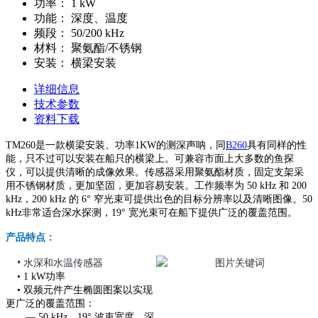
功率：
1 kW
功能：
深度、温度
频段：
50/200 kHz
材料：
聚氨酯/不锈钢
安装：
横梁安装
详细信息
技术参数
资料下载
TM260是一款横梁安装、功率1KW的测深声呐，同
B260
具有同样的性
能，只不过可以安装在船只的横梁上。可兼容市面上大多数的鱼探
仪，可以提供清晰的成像效果。传感器采用聚氨酯材质，固定支架采
用不锈钢材质，更加坚固，更加容易安装。工作频率为 50 kHz 和 200
kHz，200 kHz 的 6° 窄光束可提供出色的目标分辨率以及清晰图像。50
kHz非常适合深水探测，19° 宽光束可在船下提供广泛的覆盖范围。
产品特点：
• 水深和水温传感器
• 1 kW功率
• 双频元件产生椭圆图案以实现
更广泛的覆盖范围：
— 50 kHz，19° 波束宽度，深