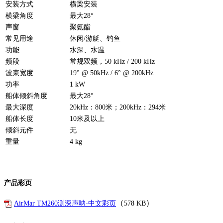
安装方式
横梁安装
横梁角度
最大28°
声窗
聚氨酯
常见用途
休闲/游艇、钓鱼
功能
水深、水温
频段
常规双频，50 kHz / 200 kHz
波束宽度
19
° @ 50kHz / 6° @ 200kHz
功率
1 kW
船体倾斜角度
最大28°
最大深度
20kHz：800米；200kHz：294米
船体长度
10米及以上
倾斜元件
无
重量
4 kg
产品彩页
（
）
AirMar TM260测深声呐-中文彩页
578 KB