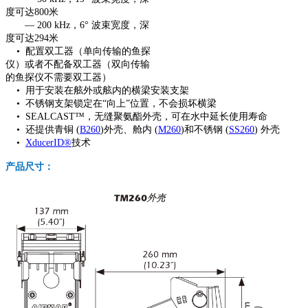
度可达800米
— 200 kHz，6° 波束宽度，深
度可达294米
• 配置双工器（单向传输的鱼探
仪）或者不配备双工器（双向传输
的鱼探仪不需要双工器）
• 用于安装在舷外或舷内的横梁安装支架
• 不锈钢支架锁定在“向上”位置，不会损坏横梁
• SEALCAST™，无缝聚氨酯外壳，可在水中延长使用寿命
• 还提供青铜 (
B260
)外壳、舱内 (
M260
)和不锈钢 (
SS260
) 外壳
•
XducerID®
技术
产品尺寸：