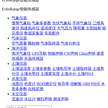
EchoRange智能传感器
EchoRange智能传感器
气象仪器
便携气象站
气象多参数
光伏气象站
手持气象仪
三维风
速仪
风速风向仪
温湿度仪
大气压力
降雨量
太阳辐射
能
见度仪
数据采集器
安装配件
气体仪器
空气质量
颗粒物
气体取样器
气体分析仪
海洋仪器
海洋气象仪
GPS导航
智能声呐
CW声呐
Chirp声呐
速度
传感器
水温传感器
土壤仪器
土壤温湿度
土壤多参数
土壤电导率
土壤取样器
土壤养
分仪
土壤水势仪
土壤紧实度
土壤水分
土壤PH计
水质仪器
浊度仪
色度计
BOD测定仪
电导率
溶解氧
ORP
PH仪
水
质多参数
在线监测
水文仪器
流速仪
水位计
侧扫声呐
测深声呐