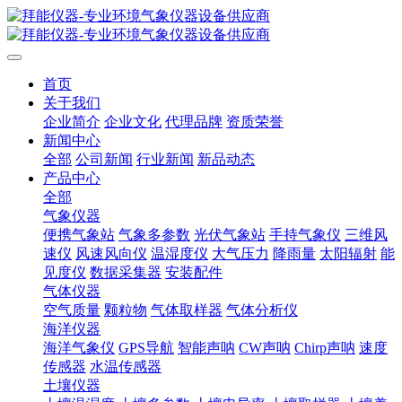
首页
关于我们
企业简介
企业文化
代理品牌
资质荣誉
新闻中心
全部
公司新闻
行业新闻
新品动态
产品中心
全部
气象仪器
便携气象站
气象多参数
光伏气象站
手持气象仪
三维风
速仪
风速风向仪
温湿度仪
大气压力
降雨量
太阳辐射
能
见度仪
数据采集器
安装配件
气体仪器
空气质量
颗粒物
气体取样器
气体分析仪
海洋仪器
海洋气象仪
GPS导航
智能声呐
CW声呐
Chirp声呐
速度
传感器
水温传感器
土壤仪器