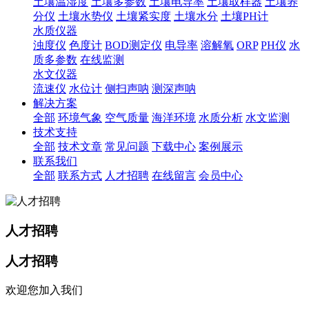
土壤温湿度
土壤多参数
土壤电导率
土壤取样器
土壤养
分仪
土壤水势仪
土壤紧实度
土壤水分
土壤PH计
水质仪器
浊度仪
色度计
BOD测定仪
电导率
溶解氧
ORP
PH仪
水
质多参数
在线监测
水文仪器
流速仪
水位计
侧扫声呐
测深声呐
解决方案
全部
环境气象
空气质量
海洋环境
水质分析
水文监测
技术支持
全部
技术文章
常见问题
下载中心
案例展示
联系我们
全部
联系方式
人才招聘
在线留言
会员中心
人才招聘
人才招聘
欢迎您加入我们