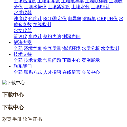
土壤温湿度
土壤多参数
土壤电导率
土壤取样器
土壤养
分仪
土壤水势仪
土壤紧实度
土壤水分
土壤PH计
水质仪器
浊度仪
色度计
BOD测定仪
电导率
溶解氧
ORP
PH仪
水
质多参数
在线监测
水文仪器
流速仪
水位计
侧扫声呐
测深声呐
解决方案
全部
环境气象
空气质量
海洋环境
水质分析
水文监测
技术支持
全部
技术文章
常见问题
下载中心
案例展示
联系我们
全部
联系方式
人才招聘
在线留言
会员中心
下载中心
下载中心
彩页 手册 软件 证书