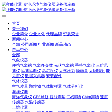
首页
关于我们
企业简介
企业文化
代理品牌
资质荣誉
新闻中心
全部
公司新闻
行业新闻
新品动态
产品中心
全部
气象仪器
便携气象站
气象多参数
光伏气象站
手持气象仪
三维风
速仪
风速风向仪
温湿度仪
大气压力
降雨量
太阳辐射
能
见度仪
数据采集器
安装配件
气体仪器
空气质量
颗粒物
气体取样器
气体分析仪
海洋仪器
海洋气象仪
GPS导航
智能声呐
CW声呐
Chirp声呐
速度
传感器
水温传感器
土壤仪器