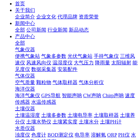
首页
关于我们
企业简介
企业文化
代理品牌
资质荣誉
新闻中心
全部
公司新闻
行业新闻
新品动态
产品中心
全部
气象仪器
便携气象站
气象多参数
光伏气象站
手持气象仪
三维风
速仪
风速风向仪
温湿度仪
大气压力
降雨量
太阳辐射
能
见度仪
数据采集器
安装配件
气体仪器
空气质量
颗粒物
气体取样器
气体分析仪
海洋仪器
海洋气象仪
GPS导航
智能声呐
CW声呐
Chirp声呐
速度
传感器
水温传感器
土壤仪器
土壤温湿度
土壤多参数
土壤电导率
土壤取样器
土壤养
分仪
土壤水势仪
土壤紧实度
土壤水分
土壤PH计
水质仪器
浊度仪
色度计
BOD测定仪
电导率
溶解氧
ORP
PH仪
水