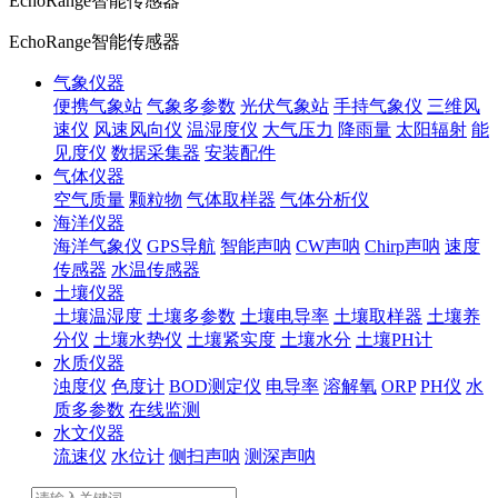
EchoRange智能传感器
EchoRange智能传感器
气象仪器
便携气象站
气象多参数
光伏气象站
手持气象仪
三维风
速仪
风速风向仪
温湿度仪
大气压力
降雨量
太阳辐射
能
见度仪
数据采集器
安装配件
气体仪器
空气质量
颗粒物
气体取样器
气体分析仪
海洋仪器
海洋气象仪
GPS导航
智能声呐
CW声呐
Chirp声呐
速度
传感器
水温传感器
土壤仪器
土壤温湿度
土壤多参数
土壤电导率
土壤取样器
土壤养
分仪
土壤水势仪
土壤紧实度
土壤水分
土壤PH计
水质仪器
浊度仪
色度计
BOD测定仪
电导率
溶解氧
ORP
PH仪
水
质多参数
在线监测
水文仪器
流速仪
水位计
侧扫声呐
测深声呐