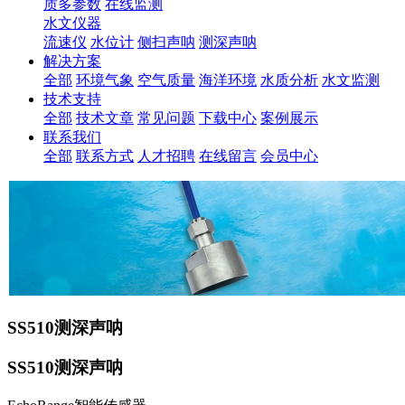
质多参数
在线监测
水文仪器
流速仪
水位计
侧扫声呐
测深声呐
解决方案
全部
环境气象
空气质量
海洋环境
水质分析
水文监测
技术支持
全部
技术文章
常见问题
下载中心
案例展示
联系我们
全部
联系方式
人才招聘
在线留言
会员中心
SS510测深声呐
SS510测深声呐