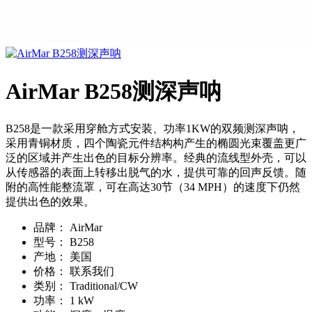
AirMar B258测深声呐
B258是一款采用穿舱方式安装、功率1KW的双频测深声呐，
采用青铜材质，四个陶瓷元件结构构产生的椭圆光束覆盖更广
泛的区域并产生出色的目标分辨率。经典的流线型外壳，可以
从传感器的表面上转移出脱气的水，提供可靠的回声反馈。随
附的高性能整流罩，可在高达30节（34 MPH）的速度下仍然
提供出色的效果。
品牌：
AirMar
型号：
B258
产地：
美国
价格：
联系我们
类别：
Traditional/CW
功率：
1 kW