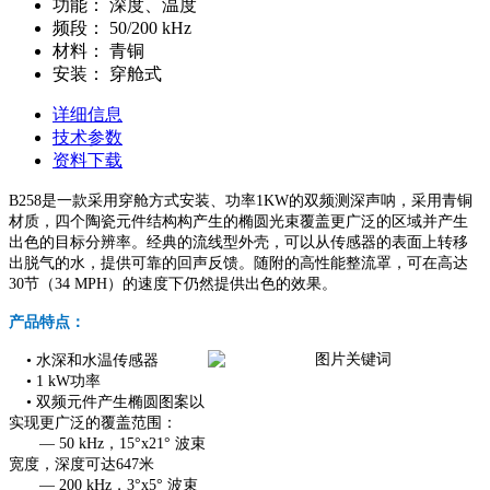
功能：
深度、温度
频段：
50/200 kHz
材料：
青铜
安装：
穿舱式
详细信息
技术参数
资料下载
B258是一款采用穿舱方式安装、功率1KW的双频测深声呐，采用青铜
材质，四个陶瓷元件结构构产生的椭圆光束覆盖更广泛的区域并产生
出色的目标分辨率。经典的流线型外壳，可以从传感器的表面上转移
出脱气的水，提供可靠的回声反馈。随附的高性能整流罩，可在高达
30节（34 MPH）的速度下仍然提供出色的效果。
产品特点：
• 水深和水温传感器
• 1 kW功率
• 双频元件产生椭圆图案以
实现更广泛的覆盖范围：
— 50 kHz，15°x21° 波束
宽度，深度可达647米
— 200 kHz，3°x5° 波束