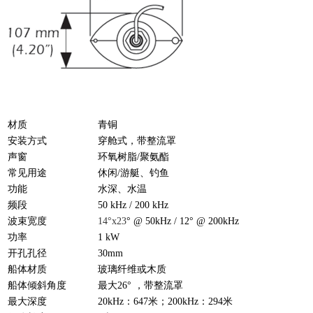
材质
青铜
安装方式
穿舱式，带整流罩
声窗
环氧树脂/聚氨酯
常见用途
休闲/游艇、钓鱼
功能
水深、水温
频段
50 kHz / 200 kHz
波束宽度
14°x23
° @ 50kHz / 12° @ 200kHz
功率
1 kW
开孔孔径
30mm
船体材质
玻璃纤维或木质
船体倾斜角度
最大26° ，带整流罩
最大深度
20kHz：647米；200kHz：294米