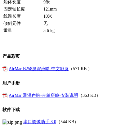
船体长度
9米
固定轴长度
121mm
线缆长度
10米
倾斜元件
无
重量
3.6 kg
产品彩页
AirMar B258测深声呐-中文彩页
（
571 KB
）
用户手册
AirMar 测深声呐-带轴穿舱-安装说明
（
363 KB
）
软件下载
串口调试助手 3.0
（544 KB）