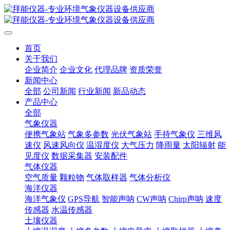
首页
关于我们
企业简介
企业文化
代理品牌
资质荣誉
新闻中心
全部
公司新闻
行业新闻
新品动态
产品中心
全部
气象仪器
便携气象站
气象多参数
光伏气象站
手持气象仪
三维风
速仪
风速风向仪
温湿度仪
大气压力
降雨量
太阳辐射
能
见度仪
数据采集器
安装配件
气体仪器
空气质量
颗粒物
气体取样器
气体分析仪
海洋仪器
海洋气象仪
GPS导航
智能声呐
CW声呐
Chirp声呐
速度
传感器
水温传感器
土壤仪器