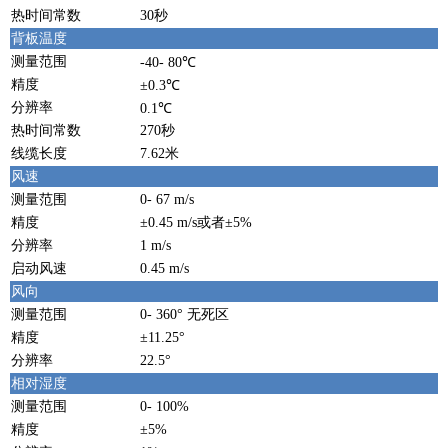
热时间常数
30秒
背板温度
测量范围
-40- 80℃
精度
±0.3℃
分辨率
0.1℃
热时间常数
270秒
线缆长度
7.62米
风速
测量范围
0- 67 m/s
精度
±0.45 m/s或者±5%
分辨率
1 m/s
启动风速
0.45 m/s
风向
测量范围
0- 360° 无死区
精度
±11.25°
分辨率
22.5°
相对湿度
测量范围
0- 100%
精度
±5%