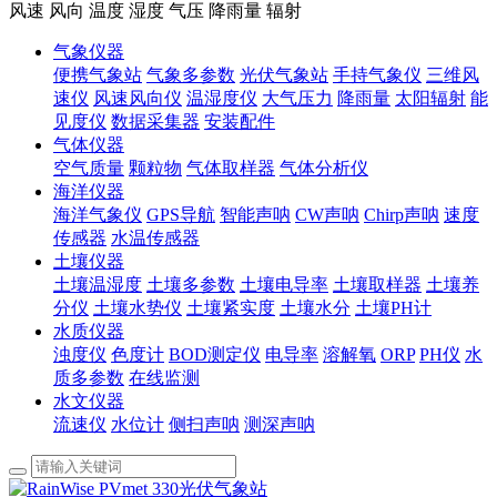
风速 风向 温度 湿度 气压 降雨量 辐射
气象仪器
便携气象站
气象多参数
光伏气象站
手持气象仪
三维风
速仪
风速风向仪
温湿度仪
大气压力
降雨量
太阳辐射
能
见度仪
数据采集器
安装配件
气体仪器
空气质量
颗粒物
气体取样器
气体分析仪
海洋仪器
海洋气象仪
GPS导航
智能声呐
CW声呐
Chirp声呐
速度
传感器
水温传感器
土壤仪器
土壤温湿度
土壤多参数
土壤电导率
土壤取样器
土壤养
分仪
土壤水势仪
土壤紧实度
土壤水分
土壤PH计
水质仪器
浊度仪
色度计
BOD测定仪
电导率
溶解氧
ORP
PH仪
水
质多参数
在线监测
水文仪器
流速仪
水位计
侧扫声呐
测深声呐