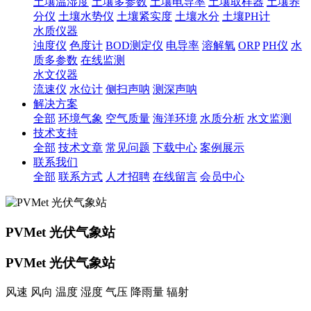
土壤温湿度
土壤多参数
土壤电导率
土壤取样器
土壤养
分仪
土壤水势仪
土壤紧实度
土壤水分
土壤PH计
水质仪器
浊度仪
色度计
BOD测定仪
电导率
溶解氧
ORP
PH仪
水
质多参数
在线监测
水文仪器
流速仪
水位计
侧扫声呐
测深声呐
解决方案
全部
环境气象
空气质量
海洋环境
水质分析
水文监测
技术支持
全部
技术文章
常见问题
下载中心
案例展示
联系我们
全部
联系方式
人才招聘
在线留言
会员中心
PVMet 光伏气象站
PVMet 光伏气象站
风速 风向 温度 湿度 气压 降雨量 辐射