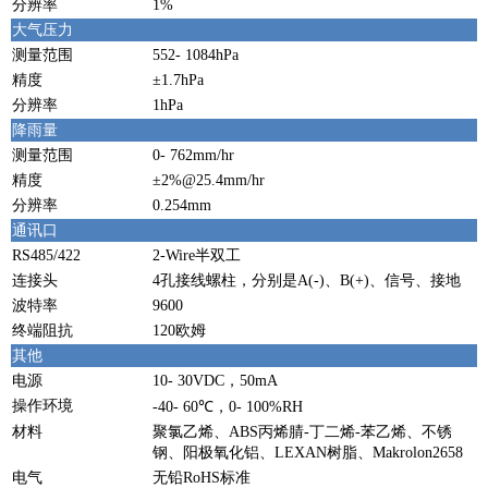
分辨率
1%
大气压力
测量范围
552- 1084hPa
精度
±1.7hPa
分辨率
1hPa
降雨量
测量范围
0- 762mm/hr
精度
±2%@25.4mm/hr
分辨率
0.254mm
通讯口
RS485/422
2-Wire半双工
连接头
4孔接线螺柱，分别是A(-)、B(+)、信号、接地
波特率
9600
终端阻抗
120欧姆
其他
电源
10- 30VDC，50mA
操作环境
-40- 60℃，0- 100%RH
材料
聚氯乙烯、ABS丙烯腈-丁二烯-苯乙烯、不锈
钢、阳极氧化铝、LEXAN树脂、Makrolon2658
电气
无铅RoHS标准