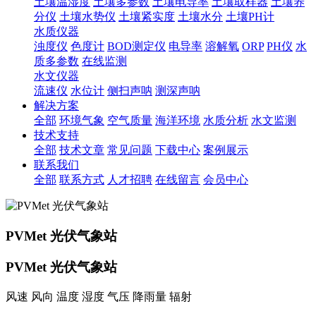
土壤温湿度
土壤多参数
土壤电导率
土壤取样器
土壤养
分仪
土壤水势仪
土壤紧实度
土壤水分
土壤PH计
水质仪器
浊度仪
色度计
BOD测定仪
电导率
溶解氧
ORP
PH仪
水
质多参数
在线监测
水文仪器
流速仪
水位计
侧扫声呐
测深声呐
解决方案
全部
环境气象
空气质量
海洋环境
水质分析
水文监测
技术支持
全部
技术文章
常见问题
下载中心
案例展示
联系我们
全部
联系方式
人才招聘
在线留言
会员中心
PVMet 光伏气象站
PVMet 光伏气象站
风速 风向 温度 湿度 气压 降雨量 辐射