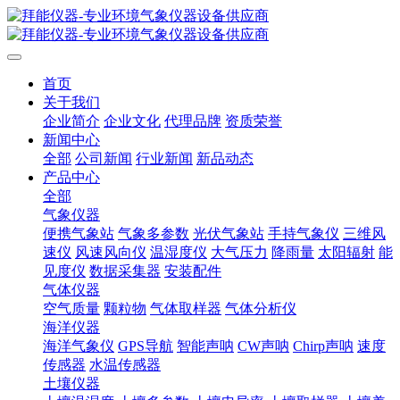
首页
关于我们
企业简介
企业文化
代理品牌
资质荣誉
新闻中心
全部
公司新闻
行业新闻
新品动态
产品中心
全部
气象仪器
便携气象站
气象多参数
光伏气象站
手持气象仪
三维风
速仪
风速风向仪
温湿度仪
大气压力
降雨量
太阳辐射
能
见度仪
数据采集器
安装配件
气体仪器
空气质量
颗粒物
气体取样器
气体分析仪
海洋仪器
海洋气象仪
GPS导航
智能声呐
CW声呐
Chirp声呐
速度
传感器
水温传感器
土壤仪器