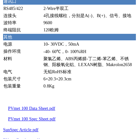
通讯口
RS485/422
2-Wire半双工
连接头
4孔接线螺柱，分别是A(-)、B(+)、信号、接地
波特率
9600
终端阻抗
120欧姆
其他
电源
10- 30VDC，50mA
操作环境
-40- 60℃，0- 100%RH
材料
聚氯乙烯、ABS丙烯腈-丁二烯-苯乙烯、不锈
钢、阳极氧化铝、LEXAN树脂、Makrolon2658
电气
无铅RoHS标准
包装尺寸
6×20.3×20.3cm
包装重量
0.8Kg
PVmet 100 Data Sheet.pdf
PVmet 100 Spec Sheet.pdf
SunSpec Article.pdf