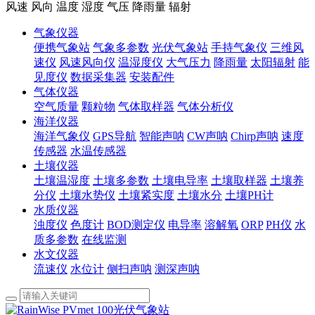
风速 风向 温度 湿度 气压 降雨量 辐射
气象仪器
便携气象站
气象多参数
光伏气象站
手持气象仪
三维风
速仪
风速风向仪
温湿度仪
大气压力
降雨量
太阳辐射
能
见度仪
数据采集器
安装配件
气体仪器
空气质量
颗粒物
气体取样器
气体分析仪
海洋仪器
海洋气象仪
GPS导航
智能声呐
CW声呐
Chirp声呐
速度
传感器
水温传感器
土壤仪器
土壤温湿度
土壤多参数
土壤电导率
土壤取样器
土壤养
分仪
土壤水势仪
土壤紧实度
土壤水分
土壤PH计
水质仪器
浊度仪
色度计
BOD测定仪
电导率
溶解氧
ORP
PH仪
水
质多参数
在线监测
水文仪器
流速仪
水位计
侧扫声呐
测深声呐