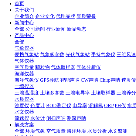
首页
关于我们
企业简介
企业文化
代理品牌
资质荣誉
新闻中心
全部
公司新闻
行业新闻
新品动态
产品中心
全部
气象仪器
便携气象站
气象多参数
光伏气象站
手持气象仪
三维风速
气体仪器
空气质量
颗粒物
气体取样器
气体分析仪
海洋仪器
海洋气象仪
GPS导航
智能声呐
CW声呐
Chirp声呐
速度传
土壤仪器
土壤温湿度
土壤多参数
土壤电导率
土壤取样器
土壤养分
水质仪器
浊度仪
色度计
BOD测定仪
电导率
溶解氧
ORP
PH仪
水
水文仪器
流速仪
水位计
侧扫声呐
测深声呐
解决方案
全部
环境气象
空气质量
海洋环境
水质分析
水文监测