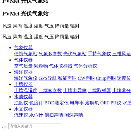
PVMet 光伏气象站
PVMet 光伏气象站
风速 风向 温度 湿度 气压 降雨量 辐射
风速 风向 温度 湿度 气压 降雨量 辐射
气象仪器
便携气象站
气象多参数
光伏气象站
手持气象仪
三维风速
气体仪器
空气质量
颗粒物
气体取样器
气体分析仪
海洋仪器
海洋气象仪
GPS导航
智能声呐
CW声呐
Chirp声呐
速度传
土壤仪器
土壤温湿度
土壤多参数
土壤电导率
土壤取样器
土壤养分
水质仪器
浊度仪
色度计
BOD测定仪
电导率
溶解氧
ORP
PH仪
水
水文仪器
流速仪
水位计
侧扫声呐
测深声呐