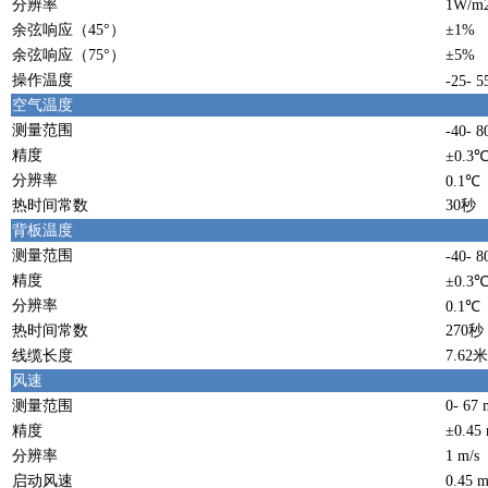
分辨率
1W/m
余弦响应（45°）
±1%
余弦响应（75°）
±5%
操作温度
-25- 
空气温度
测量范围
-40- 
精度
±0.3
分辨率
0.1℃
热时间常数
30秒
背板温度
测量范围
-40- 
精度
±0.3
分辨率
0.1℃
热时间常数
270秒
线缆长度
7.62米
风速
测量范围
0- 67 
精度
±0.4
分辨率
1 m/s
启动风速
0.45 m