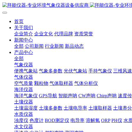
首页
关于我们
企业简介
企业文化
代理品牌
资质荣誉
新闻中心
全部
公司新闻
行业新闻
新品动态
产品中心
全部
气象仪器
便携气象站
气象多参数
光伏气象站
手持气象仪
三维风速
气体仪器
空气质量
颗粒物
气体取样器
气体分析仪
海洋仪器
海洋气象仪
GPS导航
智能声呐
CW声呐
Chirp声呐
速度传
土壤仪器
土壤温湿度
土壤多参数
土壤电导率
土壤取样器
土壤养分
水质仪器
浊度仪
色度计
BOD测定仪
电导率
溶解氧
ORP
PH仪
水
水文仪器