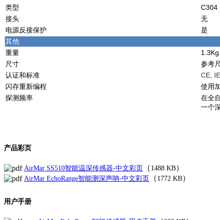
类型
C30
接头
无
电源反接保护
是
其他
重量
1.3Kg
尺寸
参考
认证和标准
CE, I
闪存重新编程
使用加密
探测频率
在全
一个深
产品彩页
（
）
AirMar SS510智能温深传感器-中文彩页
1488 KB
（
）
AirMar EchoRange智能测深声呐-中文彩页
1772 KB
用户手册