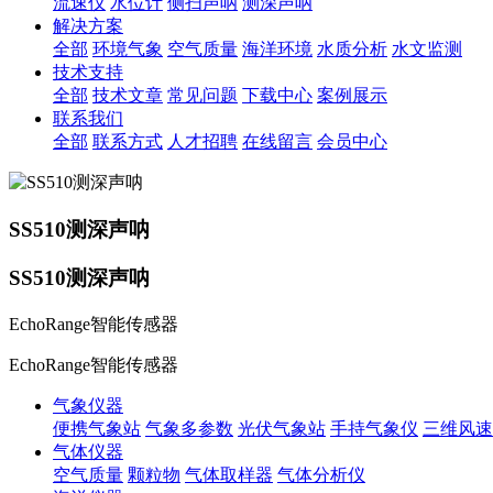
流速仪
水位计
侧扫声呐
测深声呐
解决方案
全部
环境气象
空气质量
海洋环境
水质分析
水文监测
技术支持
全部
技术文章
常见问题
下载中心
案例展示
联系我们
全部
联系方式
人才招聘
在线留言
会员中心
SS510测深声呐
SS510测深声呐
EchoRange智能传感器
EchoRange智能传感器
气象仪器
便携气象站
气象多参数
光伏气象站
手持气象仪
三维风速
气体仪器
空气质量
颗粒物
气体取样器
气体分析仪