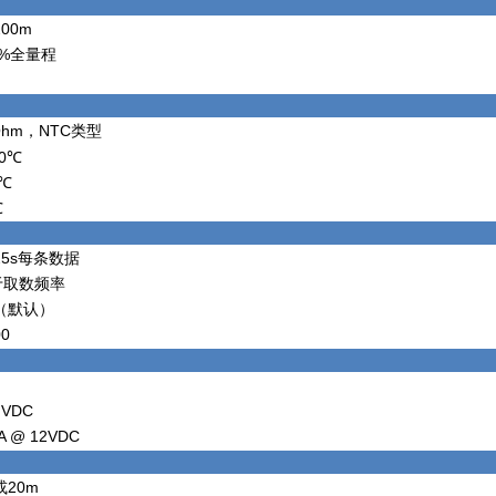
200m
54%全量程
m
 Ohm，NTC类型
60℃
5℃
℃
 25s每条数据
于取数频率
0（默认）
00
 VDC
A @ 12VDC
或20m