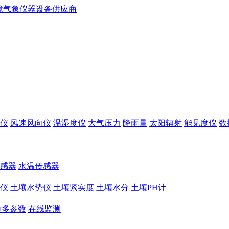
仪
风速风向仪
温湿度仪
大气压力
降雨量
太阳辐射
能见度仪
数
感器
水温传感器
仪
土壤水势仪
土壤紧实度
土壤水分
土壤PH计
质多参数
在线监测