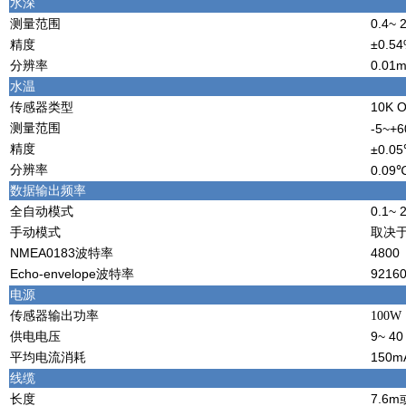
水深
测量范围
0.4~ 
精度
±0.
分辨率
0.01
水温
传感器类型
10K
测量范围
-5~+
精度
±0.0
分辨率
0.09
数据输出频率
全自动模式
0.1~
手动模式
取决
NMEA0183波特率
480
Echo-envelope波特率
9216
电源
传感器输出功率
100W
供电电压
9~ 40
平均电流消耗
150m
线缆
长度
7.6m