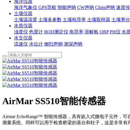
海洋仪器
海洋气象仪
GPS导航
智能声呐
CW声呐
Chirp声呐
速度传
土壤仪器
土壤温湿度
土壤多参数
土壤电导率
土壤取样器
土壤养分
水质仪器
浊度仪
色度计
BOD测定仪
电导率
溶解氧
ORP
PH仪
水
水文仪器
流速仪
水位计
侧扫声呐
测深声呐
AirMar SS510智能传感器
Airmar EchoRange™ 智能传感器，具有嵌入式微电子
测量系统。同样可以用于检查桥梁的基台和柱子，这是非常有