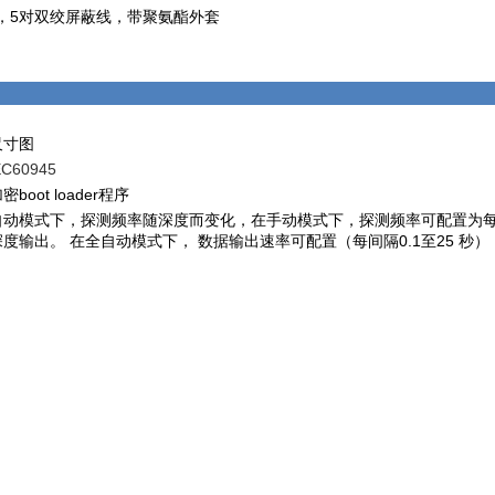
4，5对双绞屏蔽线，带聚氨酯外套
尺寸图
EC60945
boot loader程序
自动模式下，探测频率随深度而变化，在手动模式下，探测频率可配置为每
度输出。 在全自动模式下， 数据输出速率可配置（每间隔0.1至25 秒）