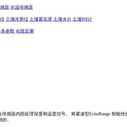
感器
水温传感器
仪
土壤水势仪
土壤紧实度
土壤水分
土壤PH计
质多参数
在线监测
元件，可在传感器内部处理深度和温度信号。 将紧凑型EchoRang
用的。