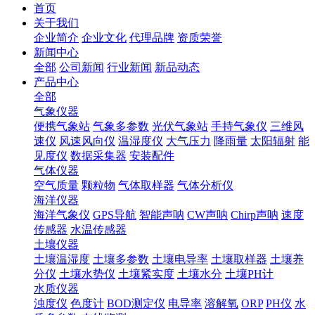
首页
关于我们
企业简介
企业文化
代理品牌
资质荣誉
新闻中心
全部
公司新闻
行业新闻
新品动态
产品中心
全部
气象仪器
便携气象站
气象多参数
光伏气象站
手持气象仪
三维风
速仪
风速风向仪
温湿度仪
大气压力
降雨量
太阳辐射
能
见度仪
数据采集器
安装配件
气体仪器
空气质量
颗粒物
气体取样器
气体分析仪
海洋仪器
海洋气象仪
GPS导航
智能声呐
CW声呐
Chirp声呐
速度
传感器
水温传感器
土壤仪器
土壤温湿度
土壤多参数
土壤电导率
土壤取样器
土壤养
分仪
土壤水势仪
土壤紧实度
土壤水分
土壤PH计
水质仪器
浊度仪
色度计
BOD测定仪
电导率
溶解氧
ORP
PH仪
水