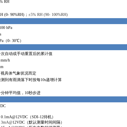
0% RH
H (0- 90%RH)；
±5% RH (90- 100%RH)
100 hPa
a
hPa（0- 30℃）
一次自动或手动重置后的累计值
0 mm/h
mm
，视具体气象状况而定
测到有雨滴落下时按每10s递增计算
分钟平均值，10秒步进
VDC
0.1mA@12VDC（SDI-12待机）
：
3mA@
12VDC（默认测量时间间隔）