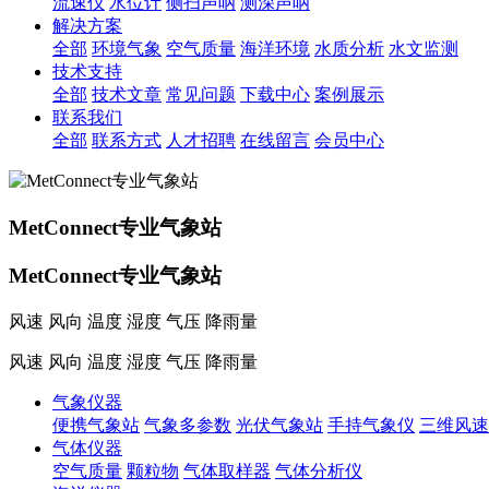
流速仪
水位计
侧扫声呐
测深声呐
解决方案
全部
环境气象
空气质量
海洋环境
水质分析
水文监测
技术支持
全部
技术文章
常见问题
下载中心
案例展示
联系我们
全部
联系方式
人才招聘
在线留言
会员中心
MetConnect专业气象站
MetConnect专业气象站
风速 风向 温度 湿度 气压 降雨量
风速 风向 温度 湿度 气压 降雨量
气象仪器
便携气象站
气象多参数
光伏气象站
手持气象仪
三维风速
气体仪器
空气质量
颗粒物
气体取样器
气体分析仪