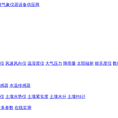
仪
风速风向仪
温湿度仪
大气压力
降雨量
太阳辐射
能见度仪
数
感器
水温传感器
仪
土壤水势仪
土壤紧实度
土壤水分
土壤PH计
质多参数
在线监测