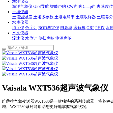
海洋仪器
海洋气象仪
GPS导航
智能声呐
CW声呐
Chirp声呐
速度传
土壤仪器
土壤温湿度
土壤多参数
土壤电导率
土壤取样器
土壤养分
水质仪器
浊度仪
色度计
BOD测定仪
电导率
溶解氧
ORP
PH仪
水
水文仪器
流速仪
水位计
侧扫声呐
测深声呐
Vaisala WXT536超声波气象仪
维萨拉气象变送器WXT530是一款独特的系列传感器，将各
域。WXT530系列能帮助您更好地掌握气象状况。