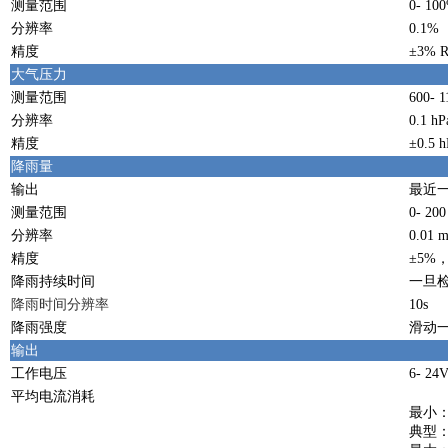
测量范围
0- 10
分辨率
0.1%
精度
±3% R
大气压力
测量范围
600- 1
分辨率
0.1 hP
精度
±0.5 
降雨量
输出
最近
测量范围
0- 20
分辨率
0.01 
精度
±5%
降雨持续时间
一旦检
降雨时间分辨率
10s
降雨强度
滑动一
输出
工作电压
6- 24
平均电流消耗
最小：
典型