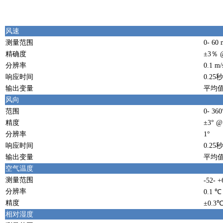
风速
测量范围
0- 60 
精确度
±3％ @
分辨率
0.1 m/
响应时间
0.25秒
输出变量
平均
风向
范围
0- 360
精度
±3° @
分辨率
1°
响应时间
0.25秒
输出变量
平均
空气温度
测量范围
-52- 
分辨率
0.1 ℃
精度
±0.3
相对湿度