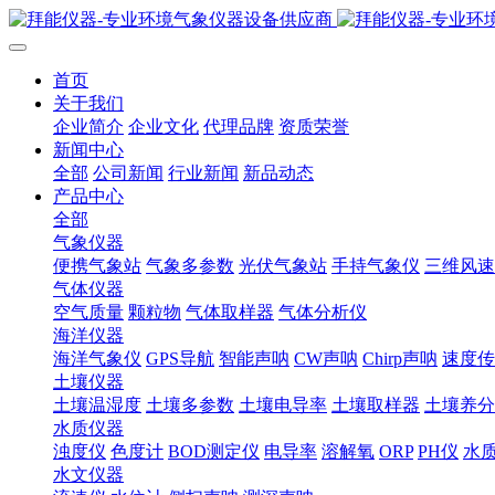
首页
关于我们
企业简介
企业文化
代理品牌
资质荣誉
新闻中心
全部
公司新闻
行业新闻
新品动态
产品中心
全部
气象仪器
便携气象站
气象多参数
光伏气象站
手持气象仪
三维风速
气体仪器
空气质量
颗粒物
气体取样器
气体分析仪
海洋仪器
海洋气象仪
GPS导航
智能声呐
CW声呐
Chirp声呐
速度传
土壤仪器
土壤温湿度
土壤多参数
土壤电导率
土壤取样器
土壤养分
水质仪器
浊度仪
色度计
BOD测定仪
电导率
溶解氧
ORP
PH仪
水
水文仪器