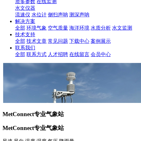
质多参数
在线监测
水文仪器
流速仪
水位计
侧扫声呐
测深声呐
解决方案
全部
环境气象
空气质量
海洋环境
水质分析
水文监测
技术支持
全部
技术文章
常见问题
下载中心
案例展示
联系我们
全部
联系方式
人才招聘
在线留言
会员中心
MetConnect专业气象站
MetConnect专业气象站