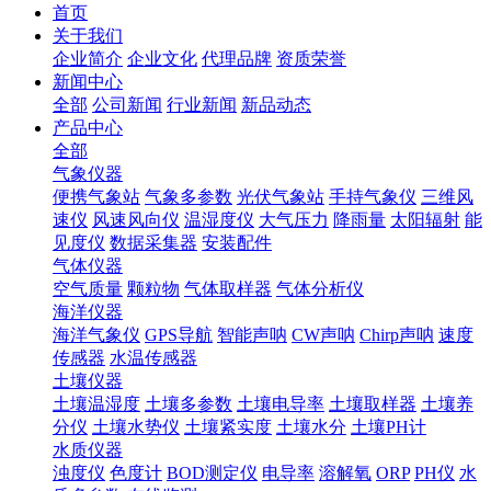
首页
关于我们
企业简介
企业文化
代理品牌
资质荣誉
新闻中心
全部
公司新闻
行业新闻
新品动态
产品中心
全部
气象仪器
便携气象站
气象多参数
光伏气象站
手持气象仪
三维风
速仪
风速风向仪
温湿度仪
大气压力
降雨量
太阳辐射
能
见度仪
数据采集器
安装配件
气体仪器
空气质量
颗粒物
气体取样器
气体分析仪
海洋仪器
海洋气象仪
GPS导航
智能声呐
CW声呐
Chirp声呐
速度
传感器
水温传感器
土壤仪器
土壤温湿度
土壤多参数
土壤电导率
土壤取样器
土壤养
分仪
土壤水势仪
土壤紧实度
土壤水分
土壤PH计
水质仪器
浊度仪
色度计
BOD测定仪
电导率
溶解氧
ORP
PH仪
水