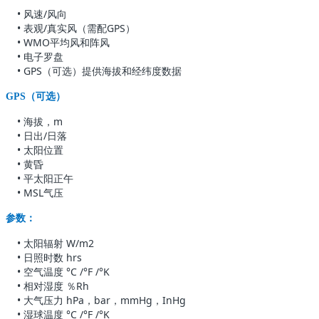
• 风速/风向
• 表观/真实风（需配GPS）
• WMO平均风和阵风
• 电子罗盘
• GPS（可选）提供海拔和经纬度数据
GPS（可选）
• 海拔，m
• 日出/日落
• 太阳位置
• 黄昏
• 平太阳正午
• MSL气压
参数：
•
太阳辐射 W/m2
• 日照时数
hrs
•
空气温度 °C /°F /°K
•
相对湿度 ％Rh
•
大气压力 hPa，bar，mmHg，InHg
•
湿球温度 °C /°F /°K