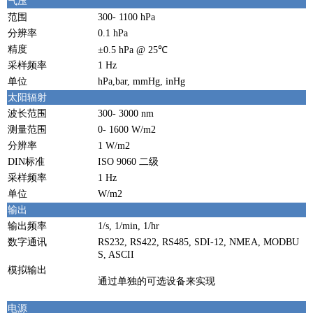
气压
范围
300- 1100 hPa
分辨率
0.1 hPa
精度
±0.5 hPa @ 25℃
采样频率
1 Hz
单位
hPa,bar, mmHg, inHg
太阳辐射
波长范围
300- 3000 nm
测量范围
0- 1600 W/m2
分辨率
1 W/m2
DIN标准
ISO 9060 二级
采样频率
1 Hz
单位
W/m2
输出
输出频率
1/s, 1/min, 1/hr
数字通讯
RS232, RS422, RS485, SDI-12, NMEA, MODBU
S, ASCII
模拟输出
通过单独的可选设备来实现
电源