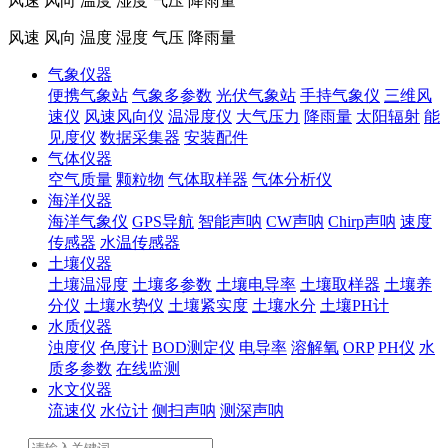
风速 风向 温度 湿度 气压 降雨量
风速 风向 温度 湿度 气压 降雨量
气象仪器
便携气象站
气象多参数
光伏气象站
手持气象仪
三维风
速仪
风速风向仪
温湿度仪
大气压力
降雨量
太阳辐射
能
见度仪
数据采集器
安装配件
气体仪器
空气质量
颗粒物
气体取样器
气体分析仪
海洋仪器
海洋气象仪
GPS导航
智能声呐
CW声呐
Chirp声呐
速度
传感器
水温传感器
土壤仪器
土壤温湿度
土壤多参数
土壤电导率
土壤取样器
土壤养
分仪
土壤水势仪
土壤紧实度
土壤水分
土壤PH计
水质仪器
浊度仪
色度计
BOD测定仪
电导率
溶解氧
ORP
PH仪
水
质多参数
在线监测
水文仪器
流速仪
水位计
侧扫声呐
测深声呐