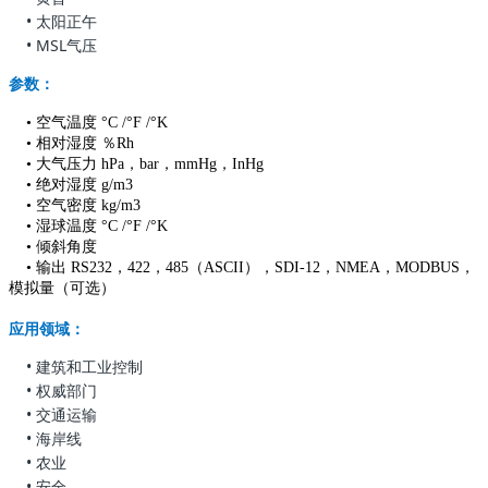
• 太阳正午
• MSL气压
参数：
• 空气温度 °C /°F /°K
• 相对湿度 ％Rh
• 大气压力 hPa，bar，mmHg，InHg
• 绝对湿度 g/m3
• 空气密度 kg/m3
• 湿球温度 °C /°F /°K
• 倾斜角度
• 输出 RS232，422，485（ASCII），SDI-12，NMEA，MODBUS，
模拟量（可选）
应用领域：
•
建筑和工业控制
•
权威部门
• 交通运输
• 海岸线
• 农业
• 安全