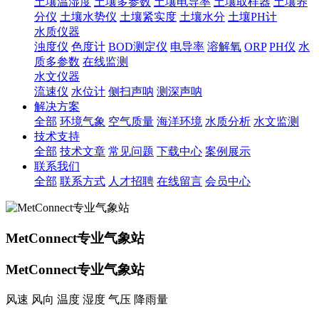
土壤温湿度
土壤多参数
土壤电导率
土壤取样器
土壤养
分仪
土壤水势仪
土壤紧实度
土壤水分
土壤PH计
水质仪器
浊度仪
色度计
BOD测定仪
电导率
溶解氧
ORP
PH仪
水
质多参数
在线监测
水文仪器
流速仪
水位计
侧扫声呐
测深声呐
解决方案
全部
环境气象
空气质量
海洋环境
水质分析
水文监测
技术支持
全部
技术文章
常见问题
下载中心
案例展示
联系我们
全部
联系方式
人才招聘
在线留言
会员中心
MetConnect专业气象站
MetConnect专业气象站
风速 风向 温度 湿度 气压 降雨量