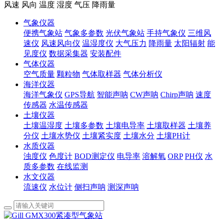
风速 风向 温度 湿度 气压 降雨量
气象仪器
便携气象站
气象多参数
光伏气象站
手持气象仪
三维风
速仪
风速风向仪
温湿度仪
大气压力
降雨量
太阳辐射
能
见度仪
数据采集器
安装配件
气体仪器
空气质量
颗粒物
气体取样器
气体分析仪
海洋仪器
海洋气象仪
GPS导航
智能声呐
CW声呐
Chirp声呐
速度
传感器
水温传感器
土壤仪器
土壤温湿度
土壤多参数
土壤电导率
土壤取样器
土壤养
分仪
土壤水势仪
土壤紧实度
土壤水分
土壤PH计
水质仪器
浊度仪
色度计
BOD测定仪
电导率
溶解氧
ORP
PH仪
水
质多参数
在线监测
水文仪器
流速仪
水位计
侧扫声呐
测深声呐