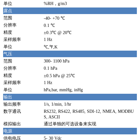
单位
%RH，g/m3
露点
范围
-40- +70 ℃
分辨率
0.1 ℃
精度
±0.3℃ @ 20℃
采样频率
1 Hz
单位
℃,℉,K
气压
范围
300- 1100 hPa
分辨率
0.1 hPa
精度
±0.5 hPa @ 25℃
采样频率
1 Hz
单位
hPa,bar, mmHg, inHg
输出
输出频率
1/s, 1/min, 1/hr
数字通讯
RS232, RS422, RS485, SDI-12, NMEA, MODBU
S, ASCII
模拟输出
通过单独的可选设备来实现
电源
供电电压
5- 30 Vdc