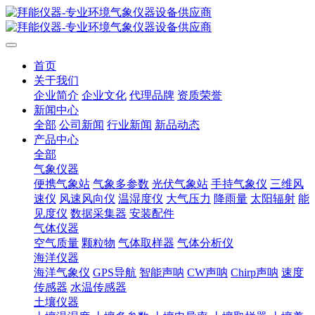
首页
关于我们
企业简介
企业文化
代理品牌
资质荣誉
新闻中心
全部
公司新闻
行业新闻
新品动态
产品中心
全部
气象仪器
便携气象站
气象多参数
光伏气象站
手持气象仪
三维风
速仪
风速风向仪
温湿度仪
大气压力
降雨量
太阳辐射
能
见度仪
数据采集器
安装配件
气体仪器
空气质量
颗粒物
气体取样器
气体分析仪
海洋仪器
海洋气象仪
GPS导航
智能声呐
CW声呐
Chirp声呐
速度
传感器
水温传感器
土壤仪器