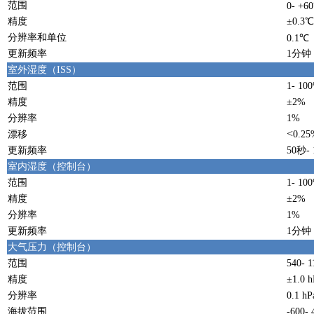
范围
0- +6
精度
±0.3
分辨率和单位
0.1℃
更新频率
1分钟
室外湿度（ISS）
范围
1- 10
精度
±2%
分辨率
1%
<
漂移
0.2
更新频率
50秒-
室内湿度（控制台）
范围
1- 10
精度
±2%
分辨率
1%
更新频率
1分钟
大气压力（控制台）
范围
540- 1
精度
±1.0
分辨率
0.1 hP
海拔范围
-600-