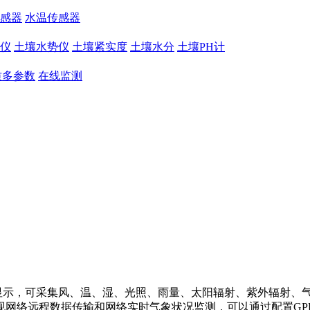
感器
水温传感器
仪
土壤水势仪
土壤紧实度
土壤水分
土壤PH计
质多参数
在线监测
屏幕液晶图形显示，可采集风、温、湿、光照、雨量、太阳辐射、紫外辐
现网络远程数据传输和网络实时气象状况监测，可以通过配置GP