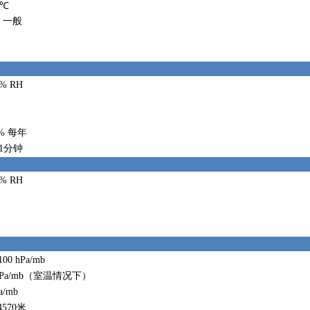
0℃
℃ 一般
0% RH
5% 每年
 1分钟
0% RH
100 hPa/mb
 hPa/mb（室温情况下）
a/mb
 4570米