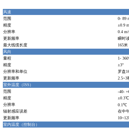
风速
范围
0- 89 
精度
±0.9 
分辨率
0.4 m/
更新频率
瞬时读
最大线缆长度
165米
风向
量程
1- 360
精度
±3°
分辨率和单位
罗盘1
更新频率
2.5~
室外温度（ISS）
范围
-40- 
精度
±0.3
分辨率
0.1℃
辐射感应误差
在中午
更新频率
10~1
室内温度（控制台）