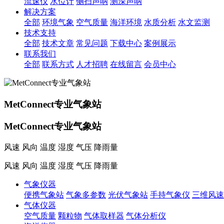
流速仪
水位计
侧扫声呐
测深声呐
解决方案
全部
环境气象
空气质量
海洋环境
水质分析
水文监测
技术支持
全部
技术文章
常见问题
下载中心
案例展示
联系我们
全部
联系方式
人才招聘
在线留言
会员中心
MetConnect专业气象站
MetConnect专业气象站
风速 风向 温度 湿度 气压 降雨量
风速 风向 温度 湿度 气压 降雨量
气象仪器
便携气象站
气象多参数
光伏气象站
手持气象仪
三维风速
气体仪器
空气质量
颗粒物
气体取样器
气体分析仪