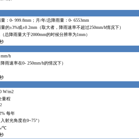
：0- 999.8mm；月/年/总降雨量：0- 6553mm
量的±3%或±0.2mm（取大者，降雨速率不超过250mm/h情况下）
mm（总降雨量大于2000mm的时候分辨率为1mm）
4秒
2 mm/h
（降雨速率在0- 250mm/h的情况下）
m
4秒
00 W/m2
 全量程
2
2% 每年
（入射光角度在0~75°）
%/℃
0秒