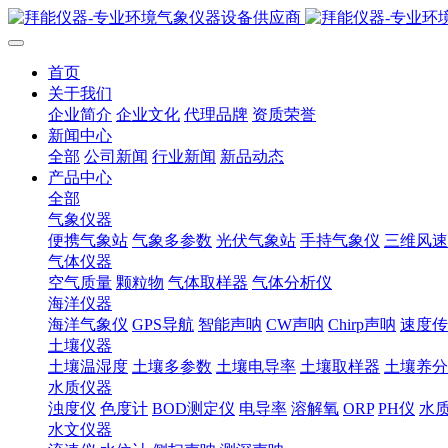
首页
关于我们
企业简介
企业文化
代理品牌
资质荣誉
新闻中心
全部
公司新闻
行业新闻
新品动态
产品中心
全部
气象仪器
便携气象站
气象多参数
光伏气象站
手持气象仪
三维风速
气体仪器
空气质量
颗粒物
气体取样器
气体分析仪
海洋仪器
海洋气象仪
GPS导航
智能声呐
CW声呐
Chirp声呐
速度传
土壤仪器
土壤温湿度
土壤多参数
土壤电导率
土壤取样器
土壤养分
水质仪器
浊度仪
色度计
BOD测定仪
电导率
溶解氧
ORP
PH仪
水
水文仪器