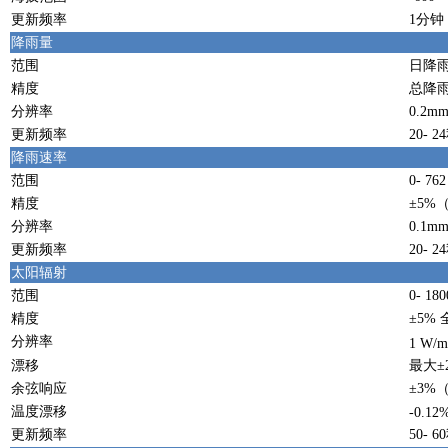
更新频率
1分钟
降雨量
范围
日降雨量
精度
总降雨
分辨率
0.2
更新频率
20- 2
降雨速率
范围
0- 76
精度
±5%
分辨率
0.1m
更新频率
20- 2
太阳辐射
范围
0- 18
精度
±5%
分辨率
1 W/m
漂移
最大±
余弦响应
±3%
温度漂移
-0.12
更新频率
50- 6