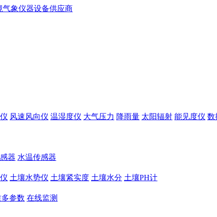
仪
风速风向仪
温湿度仪
大气压力
降雨量
太阳辐射
能见度仪
数
感器
水温传感器
仪
土壤水势仪
土壤紧实度
土壤水分
土壤PH计
质多参数
在线监测