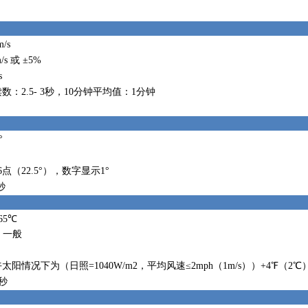
m/s
m/s 或 ±5%
s
数：2.5- 3秒，10分钟平均值：1分钟
°
6点（22.5°），数字显示1°
3秒
+65℃
℃ 一般
太阳情况下为（日照=1040W/m2，平均风速≤2mph（1m/s））+4℉（2℃
2秒