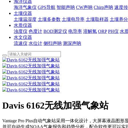
海洋仪器
海洋气象仪
GPS导航
智能声呐
CW声呐
Chirp声呐
速度传
土壤仪器
土壤温湿度
土壤多参数
土壤电导率
土壤取样器
土壤养分
水质仪器
浊度仪
色度计
BOD测定仪
电导率
溶解氧
ORP
PH仪
水
水文仪器
流速仪
水位计
侧扫声呐
测深声呐
Davis 6162无线加强气象站
Vantage Pro Plus自动气象站采用一体化设计，大
并可自动生成NOAA气象报告和趋势分析，配合软件更可以实