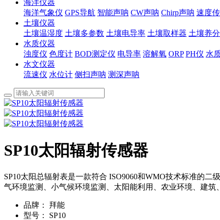
海洋仪器
海洋气象仪
GPS导航
智能声呐
CW声呐
Chirp声呐
速度传
土壤仪器
土壤温湿度
土壤多参数
土壤电导率
土壤取样器
土壤养分
水质仪器
浊度仪
色度计
BOD测定仪
电导率
溶解氧
ORP
PH仪
水
水文仪器
流速仪
水位计
侧扫声呐
测深声呐
SP10太阳辐射传感器
SP10太阳总辐射表是一款符合 ISO9060和WMO技术标准
气环境监测、小气候环境监测、太阳能利用、农业环境、建筑、建筑
品牌：
拜能
型号：
SP10