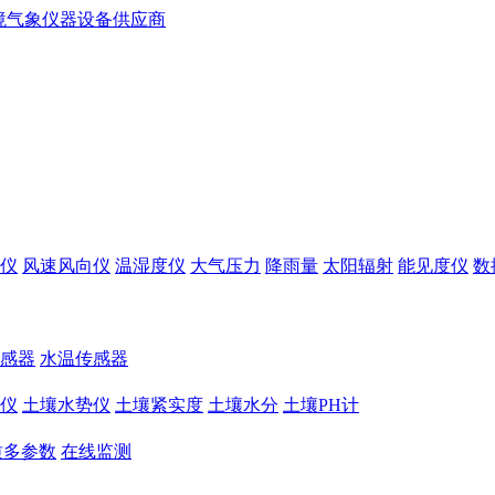
仪
风速风向仪
温湿度仪
大气压力
降雨量
太阳辐射
能见度仪
数
感器
水温传感器
仪
土壤水势仪
土壤紧实度
土壤水分
土壤PH计
质多参数
在线监测