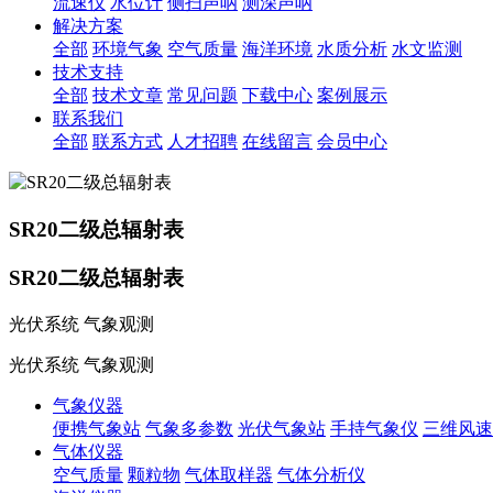
流速仪
水位计
侧扫声呐
测深声呐
解决方案
全部
环境气象
空气质量
海洋环境
水质分析
水文监测
技术支持
全部
技术文章
常见问题
下载中心
案例展示
联系我们
全部
联系方式
人才招聘
在线留言
会员中心
SR20二级总辐射表
SR20二级总辐射表
光伏系统 气象观测
光伏系统 气象观测
气象仪器
便携气象站
气象多参数
光伏气象站
手持气象仪
三维风速
气体仪器
空气质量
颗粒物
气体取样器
气体分析仪