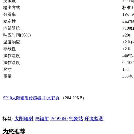
灵敏度
7～14
输出方式
标准0～
分辨率
1W/m²
稳定性
≤±2
内部阻抗
<100Ω
响应时间(95%)
≤20s
温度响应
±2％(-
非线性
±2％
操作湿度
-40℃-
操作湿度
0- 10
尺寸
15c
重量
350克
SP10太阳辐射传感器-中文彩页
（
284.29KB
）
标签:
太阳辐射
总辐射
ISO9060
气象站
环境监测
为您推荐