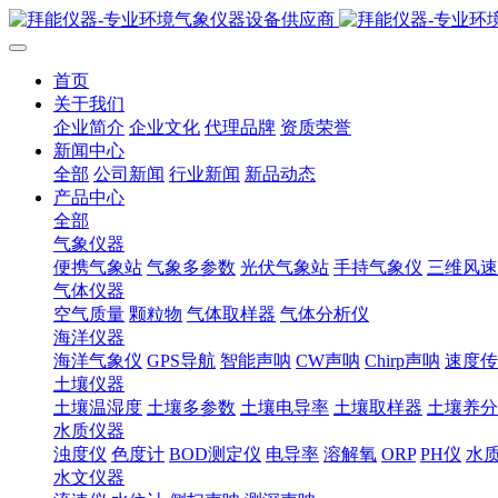
首页
关于我们
企业简介
企业文化
代理品牌
资质荣誉
新闻中心
全部
公司新闻
行业新闻
新品动态
产品中心
全部
气象仪器
便携气象站
气象多参数
光伏气象站
手持气象仪
三维风速
气体仪器
空气质量
颗粒物
气体取样器
气体分析仪
海洋仪器
海洋气象仪
GPS导航
智能声呐
CW声呐
Chirp声呐
速度传
土壤仪器
土壤温湿度
土壤多参数
土壤电导率
土壤取样器
土壤养分
水质仪器
浊度仪
色度计
BOD测定仪
电导率
溶解氧
ORP
PH仪
水
水文仪器