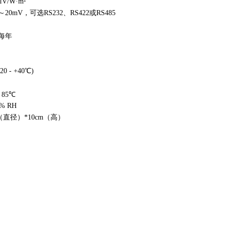
μV/W·m²
20mV，可选RS232、RS422或RS485
%每年
20 - +40℃)
 85℃
0% RH
m（直径）*10cm（高）