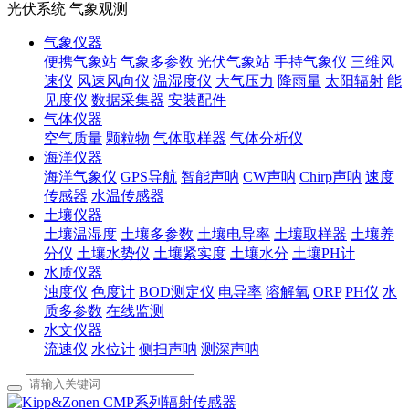
光伏系统 气象观测
气象仪器
便携气象站
气象多参数
光伏气象站
手持气象仪
三维风
速仪
风速风向仪
温湿度仪
大气压力
降雨量
太阳辐射
能
见度仪
数据采集器
安装配件
气体仪器
空气质量
颗粒物
气体取样器
气体分析仪
海洋仪器
海洋气象仪
GPS导航
智能声呐
CW声呐
Chirp声呐
速度
传感器
水温传感器
土壤仪器
土壤温湿度
土壤多参数
土壤电导率
土壤取样器
土壤养
分仪
土壤水势仪
土壤紧实度
土壤水分
土壤PH计
水质仪器
浊度仪
色度计
BOD测定仪
电导率
溶解氧
ORP
PH仪
水
质多参数
在线监测
水文仪器
流速仪
水位计
侧扫声呐
测深声呐