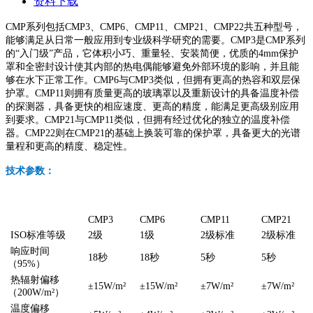
资料下载
CMP系列包括CMP3、CMP6、CMP11、CMP21、CMP22共五种型号，
能够满足从日常一般应用到专业级科学研究的需要。CMP3是CMP系列
的“入门级”产品，它体积小巧、重量轻、安装简便，优质的4mm保护
罩和全密封设计使其内部的热电偶能够避免外部环境的影响，并且能
够在水下正常工作。CMP6与CMP3类似，但拥有更高的热容和双层保
护罩。CMP11则拥有质量更高的玻璃罩以及重新设计的具备温度补偿
的探测器，具备更快的相应速度、更高的精度，能满足更高级别应用
到要求。CMP21与CMP11类似，但拥有经过优化的独立的温度补偿
器。CMP22则在CMP21的基础上换装可靠的保护罩，具备更大的光谱
量程和更高的精度、稳定性。
技术参数：
CMP3
CMP6
CMP11
CMP21
ISO标准等级
2级
1级
2级标准
2级标准
响应时间
18秒
18秒
5秒
5秒
（95%）
热辐射偏移
±15W/m²
±15W/m²
±7W/m²
±7W/m²
（200W/m²）
温度偏移