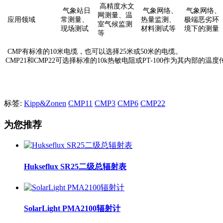
高精度水文
气象站日
气象网络、
气象网络、
网测量、温
应用领域
常测量、
热量监测、
极端恶劣环
室气候监测
现场测试
材料测试等
境下的测量
等
CMP有标准的10米电缆，也可以选择25米或50米的电缆。
CMP21和CMP22可选择标准的10k热敏电阻或PT-100作为其内部的温
标签:
Kipp&Zonen
CMP11
CMP3
CMP6
CMP22
为您推荐
Hukseflux SR25二级总辐射表
SolarLight PMA2100辐射计