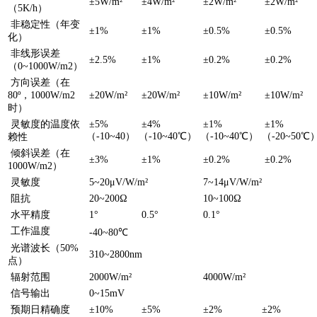
±5W/m²
±4W/m²
±2W/m²
±2W/m²
（5K/h）
非稳定性（年变
±1%
±1%
±0.5%
±0.5%
化）
非线形误差
±2.5%
±1%
±0.2%
±0.2%
（0~1000W/m2）
方向误差（在
80º，1000W/m2
±20W/m²
±20W/m²
±10W/m²
±10W/m²
时）
灵敏度的温度依
±5%
±4%
±1%
±1%
（-10~40）
（-10~40℃）
（-10~40℃）
（-20~50℃
赖性
倾斜误差（在
±3%
±1%
±0.2%
±0.2%
1000W/m2）
灵敏度
5~20μV/W/m²
7~14μV/W/m²
阻抗
20~200Ω
10~100Ω
水平精度
1°
0.5°
0.1°
工作温度
-40~80℃
光谱波长（50%
310~2800nm
点）
辐射范围
2000W/m²
4000W/m²
信号输出
0~15mV
预期日精确度
±10%
±5%
±2%
±2%