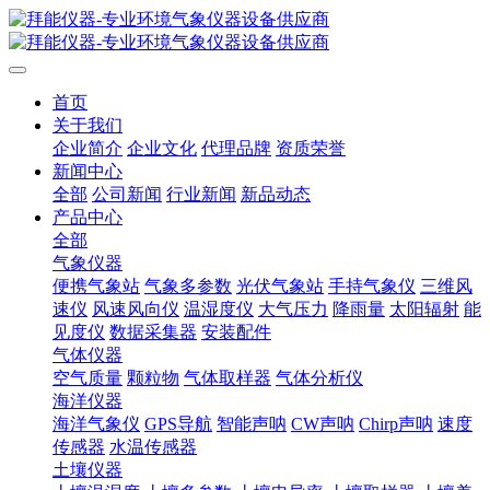
首页
关于我们
企业简介
企业文化
代理品牌
资质荣誉
新闻中心
全部
公司新闻
行业新闻
新品动态
产品中心
全部
气象仪器
便携气象站
气象多参数
光伏气象站
手持气象仪
三维风
速仪
风速风向仪
温湿度仪
大气压力
降雨量
太阳辐射
能
见度仪
数据采集器
安装配件
气体仪器
空气质量
颗粒物
气体取样器
气体分析仪
海洋仪器
海洋气象仪
GPS导航
智能声呐
CW声呐
Chirp声呐
速度
传感器
水温传感器
土壤仪器