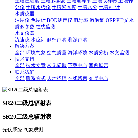
土壤温湿度
土壤多参数
土壤电导率
土壤取样器
土壤养
分仪
土壤水势仪
土壤紧实度
土壤水分
土壤PH计
水质仪器
浊度仪
色度计
BOD测定仪
电导率
溶解氧
ORP
PH仪
水
质多参数
在线监测
水文仪器
流速仪
水位计
侧扫声呐
测深声呐
解决方案
全部
环境气象
空气质量
海洋环境
水质分析
水文监测
技术支持
全部
技术文章
常见问题
下载中心
案例展示
联系我们
全部
联系方式
人才招聘
在线留言
会员中心
SR20二级总辐射表
SR20二级总辐射表
光伏系统 气象观测