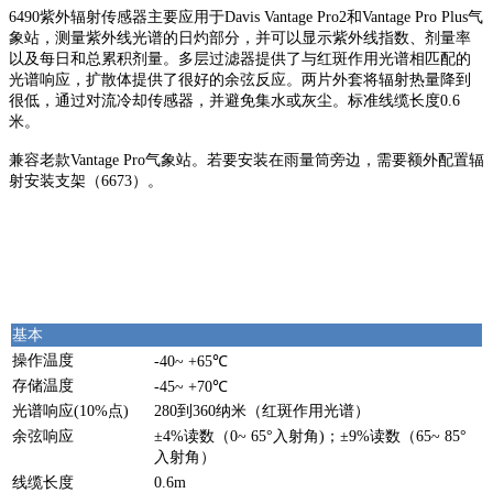
6490紫外辐射传感器主要应用于Davis Vantage Pro2和Vantage Pro Plus气
象站，测量紫外线光谱的日灼部分，并可以显示紫外线指数、剂量率
以及每日和总累积剂量。多层过滤器提供了与红斑作用光谱相匹配的
光谱响应，扩散体提供了很好的余弦反应。两片外套将辐射热量降到
很低，通过对流冷却传感器，并避免集水或灰尘。标准线缆长度0.6
米。
兼容老款Vantage Pro气象站。若要安装在雨量筒旁边，需要额外配置辐
射安装支架（6673）。
基本
操作温度
-40~ +65℃
存储温度
-45~ +70℃
光谱响应(10%点)
280到360纳米（红斑作用光谱）
余弦响应
±4%读数（0~ 65°入射角)；±9%读数（65~ 85°
入射角）
线缆长度
0.6m