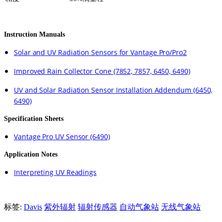
Instruction Manuals
Solar and UV Radiation Sensors for Vantage Pro/Pro2
Improved Rain Collector Cone (7852, 7857, 6450, 6490)
UV and Solar Radiation Sensor Installation Addendum (6450,
6490)
Specification Sheets
Vantage Pro UV Sensor (6490)
Application Notes
Interpreting UV Readings
标签:
Davis
紫外辐射
辐射传感器
自动气象站
无线气象站