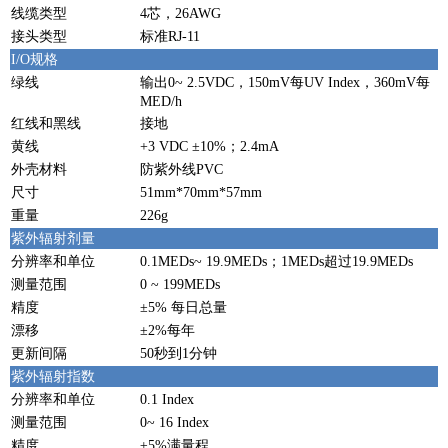
线缆类型
4芯，26AWG
接头类型
标准RJ-11
I/O规格
绿线
输出0~ 2.5VDC，150mV每UV Index，360mV每
MED/h
红线和黑线
接地
黄线
+3 VDC ±10%；2.4mA
外壳材料
防紫外线PVC
尺寸
51mm*70mm*57mm
重量
226g
紫外辐射剂量
分辨率和单位
0.1MEDs~ 19.9MEDs；1MEDs超过19.9MEDs
测量范围
0 ~ 199MEDs
精度
±5% 每日总量
漂移
±2%每年
更新间隔
50秒到1分钟
紫外辐射指数
分辨率和单位
0.1 Index
测量范围
0~ 16 Index
精度
±5%满量程