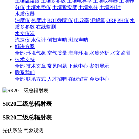
土壤温湿度
土壤多参数
土壤电导率
土壤取样器
土壤养
分仪
土壤水势仪
土壤紧实度
土壤水分
土壤PH计
水质仪器
浊度仪
色度计
BOD测定仪
电导率
溶解氧
ORP
PH仪
水
质多参数
在线监测
水文仪器
流速仪
水位计
侧扫声呐
测深声呐
解决方案
全部
环境气象
空气质量
海洋环境
水质分析
水文监测
技术支持
全部
技术文章
常见问题
下载中心
案例展示
联系我们
全部
联系方式
人才招聘
在线留言
会员中心
SR20二级总辐射表
SR20二级总辐射表
光伏系统 气象观测