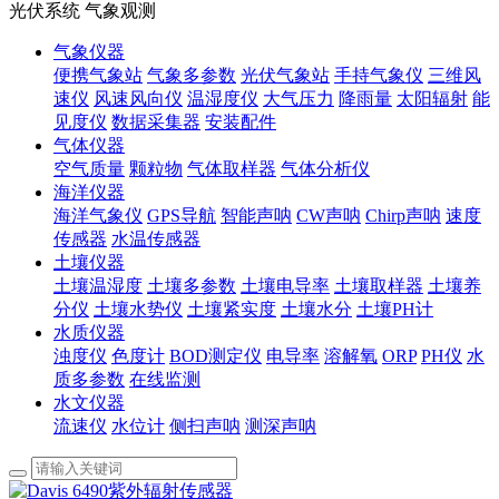
光伏系统 气象观测
气象仪器
便携气象站
气象多参数
光伏气象站
手持气象仪
三维风
速仪
风速风向仪
温湿度仪
大气压力
降雨量
太阳辐射
能
见度仪
数据采集器
安装配件
气体仪器
空气质量
颗粒物
气体取样器
气体分析仪
海洋仪器
海洋气象仪
GPS导航
智能声呐
CW声呐
Chirp声呐
速度
传感器
水温传感器
土壤仪器
土壤温湿度
土壤多参数
土壤电导率
土壤取样器
土壤养
分仪
土壤水势仪
土壤紧实度
土壤水分
土壤PH计
水质仪器
浊度仪
色度计
BOD测定仪
电导率
溶解氧
ORP
PH仪
水
质多参数
在线监测
水文仪器
流速仪
水位计
侧扫声呐
测深声呐