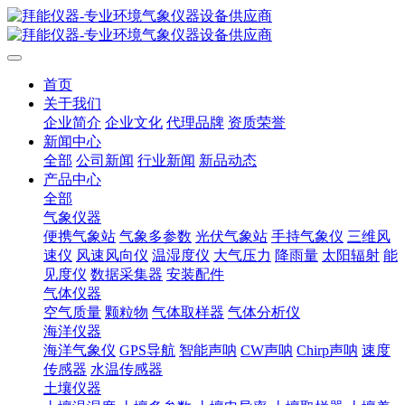
首页
关于我们
企业简介
企业文化
代理品牌
资质荣誉
新闻中心
全部
公司新闻
行业新闻
新品动态
产品中心
全部
气象仪器
便携气象站
气象多参数
光伏气象站
手持气象仪
三维风
速仪
风速风向仪
温湿度仪
大气压力
降雨量
太阳辐射
能
见度仪
数据采集器
安装配件
气体仪器
空气质量
颗粒物
气体取样器
气体分析仪
海洋仪器
海洋气象仪
GPS导航
智能声呐
CW声呐
Chirp声呐
速度
传感器
水温传感器
土壤仪器