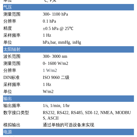
单位
℃,℉,K
气压
测量范围
300- 1100 hPa
分辨率
0.1 hPa
精度
±0.5 hPa @ 25℃
采样频率
1 Hz
单位
hPa,bar, mmHg, inHg
太阳辐射
波长范围
300- 3000 nm
测量范围
0- 1600 W/m2
分辨率
1 W/m2
DIN标准
ISO 9060 二级
采样频率
1 Hz
单位
W/m2
输出
输出频率
1/s, 1/min, 1/hr
数字接口类型
RS232, RS422, RS485, SDI-12, NMEA, MODBU
S, ASCII
模拟输出
通过单独的可选设备来实现
电源