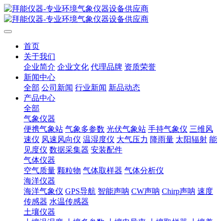
首页
关于我们
企业简介
企业文化
代理品牌
资质荣誉
新闻中心
全部
公司新闻
行业新闻
新品动态
产品中心
全部
气象仪器
便携气象站
气象多参数
光伏气象站
手持气象仪
三维风
速仪
风速风向仪
温湿度仪
大气压力
降雨量
太阳辐射
能
见度仪
数据采集器
安装配件
气体仪器
空气质量
颗粒物
气体取样器
气体分析仪
海洋仪器
海洋气象仪
GPS导航
智能声呐
CW声呐
Chirp声呐
速度
传感器
水温传感器
土壤仪器