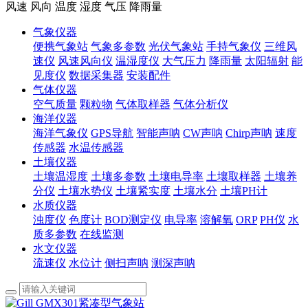
风速 风向 温度 湿度 气压 降雨量
气象仪器
便携气象站
气象多参数
光伏气象站
手持气象仪
三维风
速仪
风速风向仪
温湿度仪
大气压力
降雨量
太阳辐射
能
见度仪
数据采集器
安装配件
气体仪器
空气质量
颗粒物
气体取样器
气体分析仪
海洋仪器
海洋气象仪
GPS导航
智能声呐
CW声呐
Chirp声呐
速度
传感器
水温传感器
土壤仪器
土壤温湿度
土壤多参数
土壤电导率
土壤取样器
土壤养
分仪
土壤水势仪
土壤紧实度
土壤水分
土壤PH计
水质仪器
浊度仪
色度计
BOD测定仪
电导率
溶解氧
ORP
PH仪
水
质多参数
在线监测
水文仪器
流速仪
水位计
侧扫声呐
测深声呐