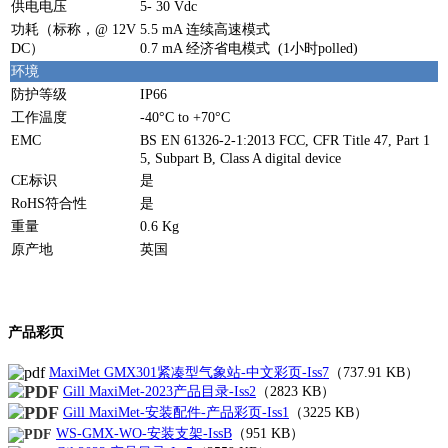
供电电压
5- 30 Vdc
功耗（标称，@ 12V
5.5 mA 连续高速模式
DC）
0.7 mA 经济省电模式 (1小时polled)
环境
防护等级
IP66
工作温度
-40°C to +70°C
EMC
BS EN 61326-2-1:2013 FCC, CFR Title 47, Part 1
5, Subpart B, Class A digital device
CE标识
是
RoHS符合性
是
重量
0.6 Kg
原产地
英国
产品彩页
MaxiMet GMX301紧凑型气象站-中文彩页-Iss7
（
737.91 KB
）
Gill MaxiMet-2023产品目录-Iss2
（2823 KB）
Gill MaxiMet-安装配件-产品彩页-Iss1
（3225 KB）
WS-GMX-WO-安装支架-IssB
（951 KB）