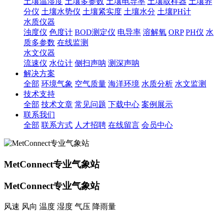
土壤温湿度
土壤多参数
土壤电导率
土壤取样器
土壤养
分仪
土壤水势仪
土壤紧实度
土壤水分
土壤PH计
水质仪器
浊度仪
色度计
BOD测定仪
电导率
溶解氧
ORP
PH仪
水
质多参数
在线监测
水文仪器
流速仪
水位计
侧扫声呐
测深声呐
解决方案
全部
环境气象
空气质量
海洋环境
水质分析
水文监测
技术支持
全部
技术文章
常见问题
下载中心
案例展示
联系我们
全部
联系方式
人才招聘
在线留言
会员中心
MetConnect专业气象站
MetConnect专业气象站
风速 风向 温度 湿度 气压 降雨量