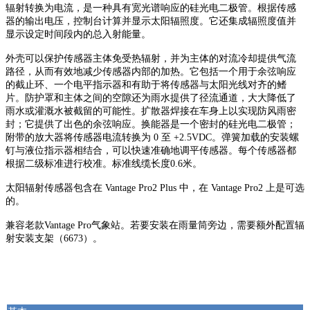
辐射转换为电流，是一种具有宽光谱响应的硅光电二极管。根据传感
器的输出电压，控制台计算并显示太阳辐照度。它还集成辐照度值并
显示设定时间段内的总入射能量。
外壳可以保护传感器主体免受热辐射，并为主体的对流冷却提供气流
路径，从而有效地减少传感器内部的加热。它包括一个用于余弦响应
的截止环、一个电平指示器和有助于将传感器与太阳光线对齐的鳍
片。防护罩和主体之间的空隙还为雨水提供了径流通道，大大降低了
雨水或灌溉水被截留的可能性。扩散器焊接在车身上以实现防风雨密
封；它提供了出色的余弦响应。换能器是一个密封的硅光电二极管；
附带的放大器将传感器电流转换为 0 至 +2.5VDC。弹簧加载的安装螺
钉与液位指示器相结合，可以快速准确地调平传感器。每个传感器都
根据二级标准进行校准。
标准线缆长度0.6米。
太阳辐射传感器包含在 Vantage Pro2 Plus 中，在 Vantage Pro2 上是可选
的。
兼容老款Vantage Pro气象站。若要安装在雨量筒旁边，需要额外配置辐
射安装支架（6673）。