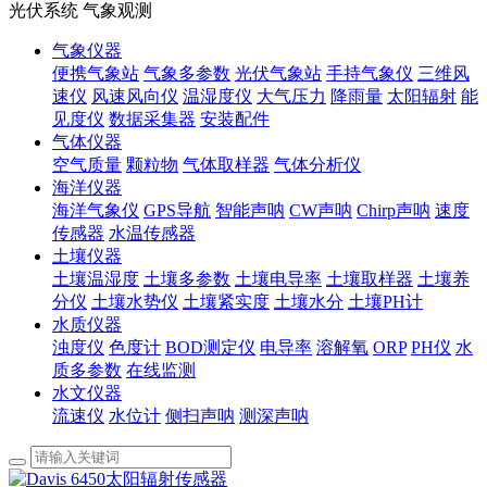
光伏系统 气象观测
气象仪器
便携气象站
气象多参数
光伏气象站
手持气象仪
三维风
速仪
风速风向仪
温湿度仪
大气压力
降雨量
太阳辐射
能
见度仪
数据采集器
安装配件
气体仪器
空气质量
颗粒物
气体取样器
气体分析仪
海洋仪器
海洋气象仪
GPS导航
智能声呐
CW声呐
Chirp声呐
速度
传感器
水温传感器
土壤仪器
土壤温湿度
土壤多参数
土壤电导率
土壤取样器
土壤养
分仪
土壤水势仪
土壤紧实度
土壤水分
土壤PH计
水质仪器
浊度仪
色度计
BOD测定仪
电导率
溶解氧
ORP
PH仪
水
质多参数
在线监测
水文仪器
流速仪
水位计
侧扫声呐
测深声呐