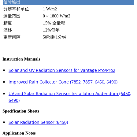
信号输出
分辨率和单位
1 W/m2
测量范围
0 ~ 1800 W/m2
精度
±5% 全量程
漂移
±2%每年
更新间隔
50秒到1分钟
Instruction Manuals
Solar and UV Radiation Sensors for Vantage Pro/Pro2
Improved Rain Collector Cone (7852, 7857, 6450, 6490)
UV and Solar Radiation Sensor Installation Addendum (6450,
6490)
Specification Sheets
Solar Radiation Sensor (6450)
Application Notes