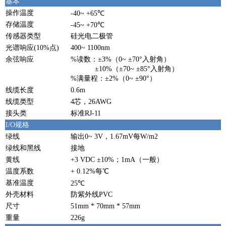
基本
操作温度
-40~ +65℃
存储温度
-45~ +70℃
传感器类型
硅光电二极管
光谱响应(10%点)
400~ 1100nm
余弦响应
%读数：±3%（0~ ±70°入射角）
±10%（±70~ ±85°入射角）
%满量程：±2%（0~ ±90°）
线缆长度
0.6m
线缆类型
4芯，26AWG
接头类
标准RJ-11
I/O规格
绿线
输出0~ 3V，1.67mV每W/m2
绿线和黑线
接地
黄线
+3 VDC ±10%；1mA（一般）
温度系数
+ 0.12%每℃
基准温度
25℃
外壳材料
防紫外线PVC
尺寸
51mm * 70mm * 57mm
重量
226g