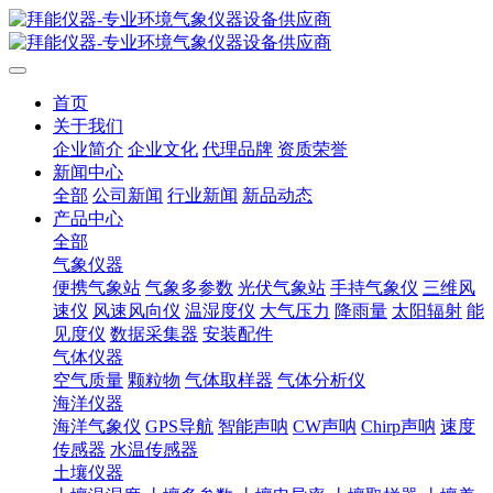
首页
关于我们
企业简介
企业文化
代理品牌
资质荣誉
新闻中心
全部
公司新闻
行业新闻
新品动态
产品中心
全部
气象仪器
便携气象站
气象多参数
光伏气象站
手持气象仪
三维风
速仪
风速风向仪
温湿度仪
大气压力
降雨量
太阳辐射
能
见度仪
数据采集器
安装配件
气体仪器
空气质量
颗粒物
气体取样器
气体分析仪
海洋仪器
海洋气象仪
GPS导航
智能声呐
CW声呐
Chirp声呐
速度
传感器
水温传感器
土壤仪器