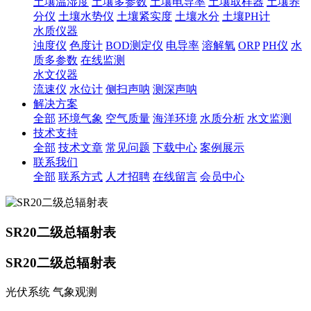
土壤温湿度
土壤多参数
土壤电导率
土壤取样器
土壤养
分仪
土壤水势仪
土壤紧实度
土壤水分
土壤PH计
水质仪器
浊度仪
色度计
BOD测定仪
电导率
溶解氧
ORP
PH仪
水
质多参数
在线监测
水文仪器
流速仪
水位计
侧扫声呐
测深声呐
解决方案
全部
环境气象
空气质量
海洋环境
水质分析
水文监测
技术支持
全部
技术文章
常见问题
下载中心
案例展示
联系我们
全部
联系方式
人才招聘
在线留言
会员中心
SR20二级总辐射表
SR20二级总辐射表
光伏系统 气象观测