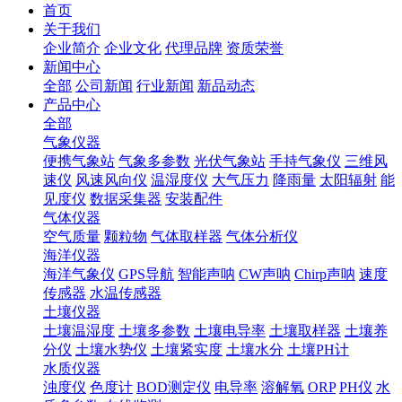
首页
关于我们
企业简介
企业文化
代理品牌
资质荣誉
新闻中心
全部
公司新闻
行业新闻
新品动态
产品中心
全部
气象仪器
便携气象站
气象多参数
光伏气象站
手持气象仪
三维风
速仪
风速风向仪
温湿度仪
大气压力
降雨量
太阳辐射
能
见度仪
数据采集器
安装配件
气体仪器
空气质量
颗粒物
气体取样器
气体分析仪
海洋仪器
海洋气象仪
GPS导航
智能声呐
CW声呐
Chirp声呐
速度
传感器
水温传感器
土壤仪器
土壤温湿度
土壤多参数
土壤电导率
土壤取样器
土壤养
分仪
土壤水势仪
土壤紧实度
土壤水分
土壤PH计
水质仪器
浊度仪
色度计
BOD测定仪
电导率
溶解氧
ORP
PH仪
水