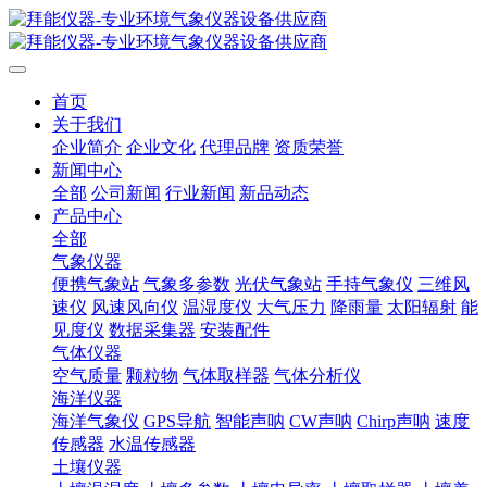
首页
关于我们
企业简介
企业文化
代理品牌
资质荣誉
新闻中心
全部
公司新闻
行业新闻
新品动态
产品中心
全部
气象仪器
便携气象站
气象多参数
光伏气象站
手持气象仪
三维风
速仪
风速风向仪
温湿度仪
大气压力
降雨量
太阳辐射
能
见度仪
数据采集器
安装配件
气体仪器
空气质量
颗粒物
气体取样器
气体分析仪
海洋仪器
海洋气象仪
GPS导航
智能声呐
CW声呐
Chirp声呐
速度
传感器
水温传感器
土壤仪器