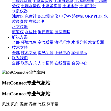
土壤温湿度
土壤多参数
土壤电导率
土壤取样器
土壤养
分仪
土壤水势仪
土壤紧实度
土壤水分
土壤PH计
水质仪器
浊度仪
色度计
BOD测定仪
电导率
溶解氧
ORP
PH仪
水
质多参数
在线监测
水文仪器
流速仪
水位计
侧扫声呐
测深声呐
解决方案
全部
环境气象
空气质量
海洋环境
水质分析
水文监测
技术支持
全部
技术文章
常见问题
下载中心
案例展示
联系我们
全部
联系方式
人才招聘
在线留言
会员中心
MetConnect专业气象站
MetConnect专业气象站
风速 风向 温度 湿度 气压 降雨量