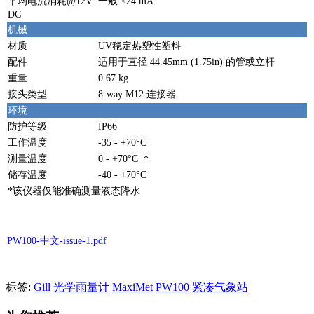
平均电流消耗@12V
一般 ≤24 mA
DC
机械
材质
UV稳定热塑性塑料
配件
适用于直径 44.45mm (1.75in) 的管或立杆
重量
0.67 kg
接头类型
8-way M12 连接器
环境
防护等级
IP66
工作温度
-35 - +70°C
测量温度
0 - +70°C *
储存温度
-40 - +70°C
*该仪器仅能准确测量液态降水
PW100-中文-issue-1.pdf
标签:
Gill
光学雨量计
MaxiMet
PW100
紧凑气象站