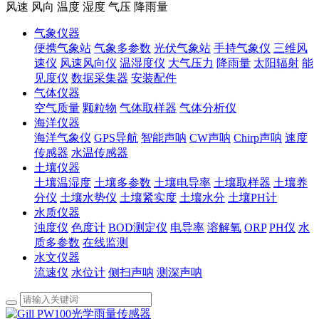
风速 风向 温度 湿度 气压 降雨量
气象仪器
便携气象站
气象多参数
光伏气象站
手持气象仪
三维风
速仪
风速风向仪
温湿度仪
大气压力
降雨量
太阳辐射
能
见度仪
数据采集器
安装配件
气体仪器
空气质量
颗粒物
气体取样器
气体分析仪
海洋仪器
海洋气象仪
GPS导航
智能声呐
CW声呐
Chirp声呐
速度
传感器
水温传感器
土壤仪器
土壤温湿度
土壤多参数
土壤电导率
土壤取样器
土壤养
分仪
土壤水势仪
土壤紧实度
土壤水分
土壤PH计
水质仪器
浊度仪
色度计
BOD测定仪
电导率
溶解氧
ORP
PH仪
水
质多参数
在线监测
水文仪器
流速仪
水位计
侧扫声呐
测深声呐