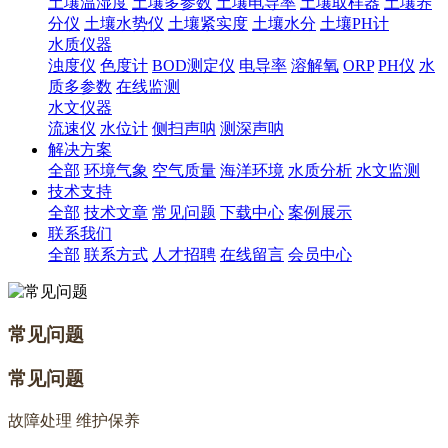
土壤温湿度
土壤多参数
土壤电导率
土壤取样器
土壤养
分仪
土壤水势仪
土壤紧实度
土壤水分
土壤PH计
水质仪器
浊度仪
色度计
BOD测定仪
电导率
溶解氧
ORP
PH仪
水
质多参数
在线监测
水文仪器
流速仪
水位计
侧扫声呐
测深声呐
解决方案
全部
环境气象
空气质量
海洋环境
水质分析
水文监测
技术支持
全部
技术文章
常见问题
下载中心
案例展示
联系我们
全部
联系方式
人才招聘
在线留言
会员中心
常见问题
常见问题
故障处理 维护保养