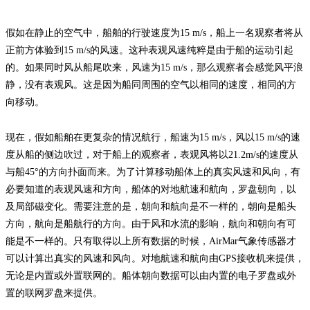
假如在静止的空气中，船舶的行驶速度为15 m/s，船上一名观察者将从
正前方体验到15 m/s的风速。这种表观风速纯粹是由于船的运动引起
的。如果同时风从船尾吹来，风速为15 m/s，那么观察者会感觉风平浪
静，没有表观风。这是因为船同周围的空气以相同的速度，相同的方
向移动。
现在，假如船舶在更复杂的情况航行，船速为15 m/s，风以15 m/s的速
度从船的侧边吹过，对于船上的观察者，表观风将以21.2m/s的速度从
与船45°的方向扑面而来。为了计算移动船体上的真实风速和风向，有
必要知道的表观风速和方向，船体的对地航速和航向，罗盘朝向，以
及局部磁变化。需要注意的是，朝向和航向是不一样的，朝向是船头
方向，航向是船航行的方向。由于风和水流的影响，航向和朝向有可
能是不一样的。只有取得以上所有数据的时候，AirMar气象传感器才
可以计算出真实的风速和风向。对地航速和航向由GPS接收机来提供，
无论是内置或外置联网的。船体朝向数据可以由内置的电子罗盘或外
置的联网罗盘来提供。