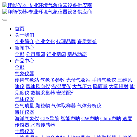
首页
关于我们
企业简介
企业文化
代理品牌
资质荣誉
新闻中心
全部
公司新闻
行业新闻
新品动态
产品中心
全部
气象仪器
便携气象站
气象多参数
光伏气象站
手持气象仪
三维风
速仪
风速风向仪
温湿度仪
大气压力
降雨量
太阳辐射
能
见度仪
数据采集器
安装配件
气体仪器
空气质量
颗粒物
气体取样器
气体分析仪
海洋仪器
海洋气象仪
GPS导航
智能声呐
CW声呐
Chirp声呐
速度
传感器
水温传感器
土壤仪器