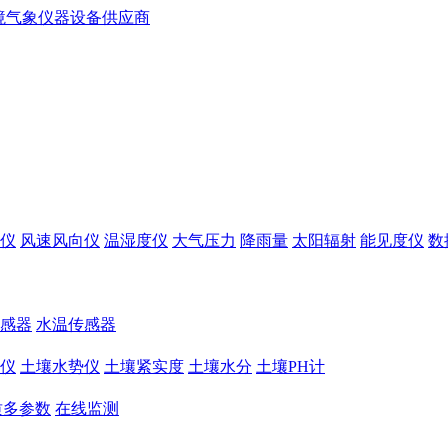
仪
风速风向仪
温湿度仪
大气压力
降雨量
太阳辐射
能见度仪
数
感器
水温传感器
仪
土壤水势仪
土壤紧实度
土壤水分
土壤PH计
质多参数
在线监测