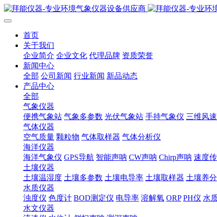
首页
关于我们
企业简介
企业文化
代理品牌
资质荣誉
新闻中心
全部
公司新闻
行业新闻
新品动态
产品中心
全部
气象仪器
便携气象站
气象多参数
光伏气象站
手持气象仪
三维风速
气体仪器
空气质量
颗粒物
气体取样器
气体分析仪
海洋仪器
海洋气象仪
GPS导航
智能声呐
CW声呐
Chirp声呐
速度传
土壤仪器
土壤温湿度
土壤多参数
土壤电导率
土壤取样器
土壤养分
水质仪器
浊度仪
色度计
BOD测定仪
电导率
溶解氧
ORP
PH仪
水
水文仪器