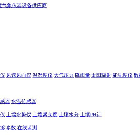
仪
风速风向仪
温湿度仪
大气压力
降雨量
太阳辐射
能见度仪
数
感器
水温传感器
仪
土壤水势仪
土壤紧实度
土壤水分
土壤PH计
质多参数
在线监测