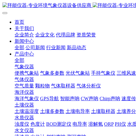
首页
关于我们
企业简介
企业文化
代理品牌
资质荣誉
新闻中心
全部
公司新闻
行业新闻
新品动态
产品中心
全部
气象仪器
便携气象站
气象多参数
光伏气象站
手持气象仪
三维风速
气体仪器
空气质量
颗粒物
气体取样器
气体分析仪
海洋仪器
海洋气象仪
GPS导航
智能声呐
CW声呐
Chirp声呐
速度传
土壤仪器
土壤温湿度
土壤多参数
土壤电导率
土壤取样器
土壤养分
水质仪器
浊度仪
色度计
BOD测定仪
电导率
溶解氧
ORP
PH仪
水
水文仪器