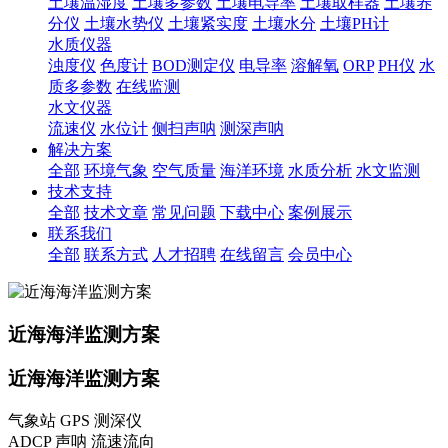
土壤温湿度
土壤多参数
土壤电导率
土壤取样器
土壤养
分仪
土壤水势仪
土壤紧实度
土壤水分
土壤PH计
水质仪器
浊度仪
色度计
BOD测定仪
电导率
溶解氧
ORP
PH仪
水
质多参数
在线监测
水文仪器
流速仪
水位计
侧扫声呐
测深声呐
解决方案
全部
环境气象
空气质量
海洋环境
水质分析
水文监测
技术支持
全部
技术文章
常见问题
下载中心
案例展示
联系我们
全部
联系方式
人才招聘
在线留言
会员中心
近海海洋监测方案
近海海洋监测方案
气象站 GPS 测深仪
ADCP 声呐 流速流向