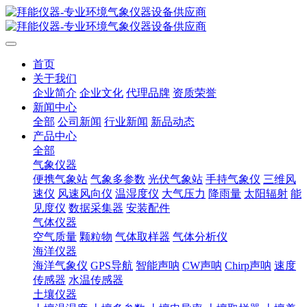
首页
关于我们
企业简介
企业文化
代理品牌
资质荣誉
新闻中心
全部
公司新闻
行业新闻
新品动态
产品中心
全部
气象仪器
便携气象站
气象多参数
光伏气象站
手持气象仪
三维风
速仪
风速风向仪
温湿度仪
大气压力
降雨量
太阳辐射
能
见度仪
数据采集器
安装配件
气体仪器
空气质量
颗粒物
气体取样器
气体分析仪
海洋仪器
海洋气象仪
GPS导航
智能声呐
CW声呐
Chirp声呐
速度
传感器
水温传感器
土壤仪器