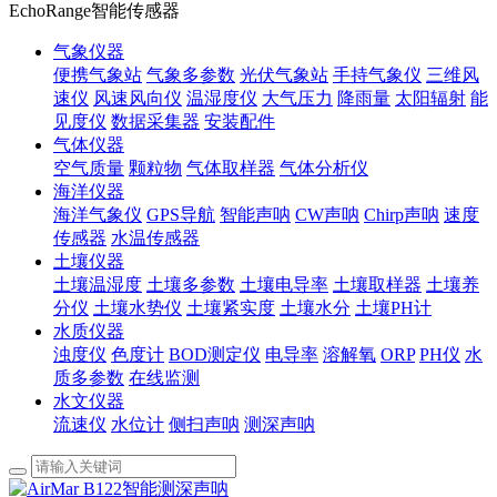
EchoRange智能传感器
气象仪器
便携气象站
气象多参数
光伏气象站
手持气象仪
三维风
速仪
风速风向仪
温湿度仪
大气压力
降雨量
太阳辐射
能
见度仪
数据采集器
安装配件
气体仪器
空气质量
颗粒物
气体取样器
气体分析仪
海洋仪器
海洋气象仪
GPS导航
智能声呐
CW声呐
Chirp声呐
速度
传感器
水温传感器
土壤仪器
土壤温湿度
土壤多参数
土壤电导率
土壤取样器
土壤养
分仪
土壤水势仪
土壤紧实度
土壤水分
土壤PH计
水质仪器
浊度仪
色度计
BOD测定仪
电导率
溶解氧
ORP
PH仪
水
质多参数
在线监测
水文仪器
流速仪
水位计
侧扫声呐
测深声呐