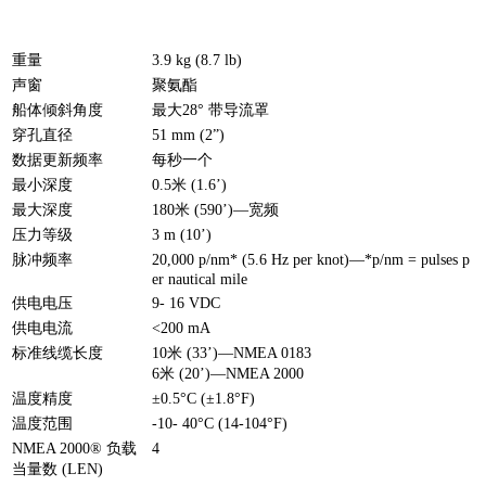
重量
3.9 kg (8.7 lb)
声窗
聚氨酯
船体倾斜角度
最大28° 带导流罩
穿孔直径
51 mm (2”)
数据更新频率
每秒一个
最小深度
0.5米 (1.6’)
最大深度
180米 (590’)—宽频
压力等级
3 m (10’)
脉冲频率
20,000 p/nm* (5.6 Hz per knot)—*p/nm = pulses p
er nautical mile
供电电压
9- 16 VDC
供电电流
<200 mA
标准线缆长度
10米 (33’)—NMEA 0183
6米 (20’)—NMEA 2000
温度精度
±0.5°C (±1.8°F)
温度范围
-10- 40°C (14-104°F)
NMEA 2000® 负载
4
当量数 (LEN)