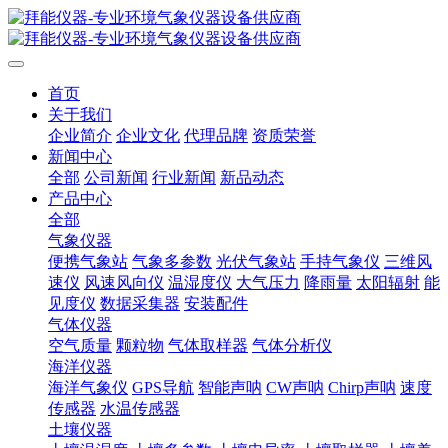
首页
关于我们
企业简介
企业文化
代理品牌
资质荣誉
新闻中心
全部
公司新闻
行业新闻
新品动态
产品中心
全部
气象仪器
便携气象站
气象多参数
光伏气象站
手持气象仪
三维风
速仪
风速风向仪
温湿度仪
大气压力
降雨量
太阳辐射
能
见度仪
数据采集器
安装配件
气体仪器
空气质量
颗粒物
气体取样器
气体分析仪
海洋仪器
海洋气象仪
GPS导航
智能声呐
CW声呐
Chirp声呐
速度
传感器
水温传感器
土壤仪器