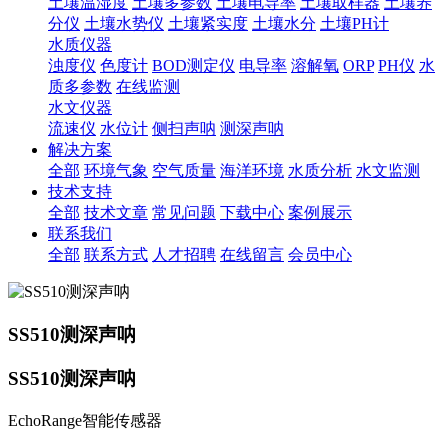
土壤温湿度
土壤多参数
土壤电导率
土壤取样器
土壤养
分仪
土壤水势仪
土壤紧实度
土壤水分
土壤PH计
水质仪器
浊度仪
色度计
BOD测定仪
电导率
溶解氧
ORP
PH仪
水
质多参数
在线监测
水文仪器
流速仪
水位计
侧扫声呐
测深声呐
解决方案
全部
环境气象
空气质量
海洋环境
水质分析
水文监测
技术支持
全部
技术文章
常见问题
下载中心
案例展示
联系我们
全部
联系方式
人才招聘
在线留言
会员中心
SS510测深声呐
SS510测深声呐
EchoRange智能传感器