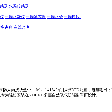
感器
水温传感器
仪
土壤水势仪
土壤紧实度
土壤水分
土壤PH计
质多参数
在线监测
雨接线盒中。 Model 41342采用4线RTD配置，电阻输出；Model
探头专为轻松安装在YOUNG多层自然吸气防辐射罩而设计。