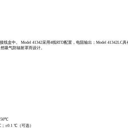
线盒中。 Model 41342采用4线RTD配置，电阻输出；
Model 41342LC
自然吸气防辐射罩而设计。
 +50℃
 ℃；±0.1 ℃（可选）