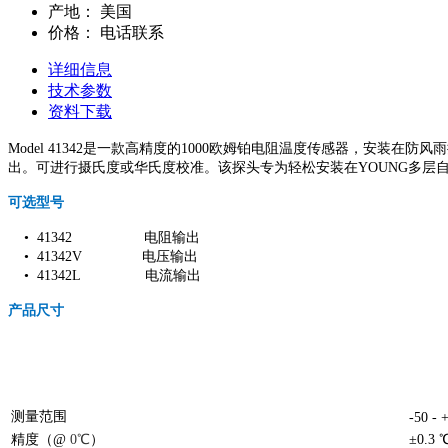
产地：
美国
价格：
电话联系
详细信息
技术参数
资料下载
Model 41342是一款高精度的1000欧姆铂电阻温度传感器，安装在防风雨接
出。可进行摄氏度或华氏度校准。
该探头专为轻松安装在YOUNG多层
可选型号
• 41342 电阻输出
• 41342V 电压输出
• 41342L 电流输出
产品尺寸
测量范围
-50 -
精度（@
0℃
）
±0.3