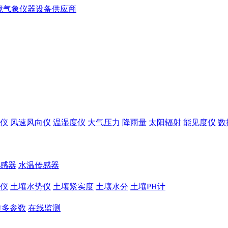
仪
风速风向仪
温湿度仪
大气压力
降雨量
太阳辐射
能见度仪
数
感器
水温传感器
仪
土壤水势仪
土壤紧实度
土壤水分
土壤PH计
质多参数
在线监测