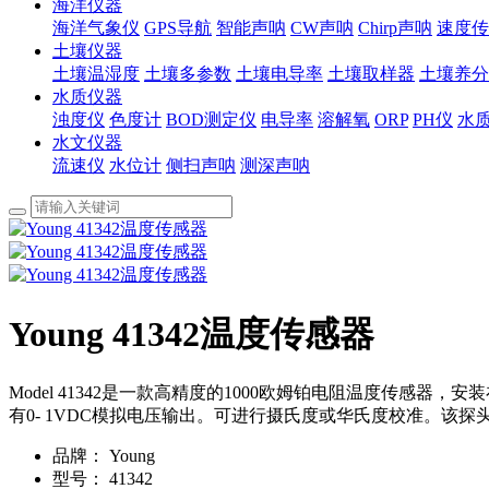
海洋仪器
海洋气象仪
GPS导航
智能声呐
CW声呐
Chirp声呐
速度传
土壤仪器
土壤温湿度
土壤多参数
土壤电导率
土壤取样器
土壤养分
水质仪器
浊度仪
色度计
BOD测定仪
电导率
溶解氧
ORP
PH仪
水
水文仪器
流速仪
水位计
侧扫声呐
测深声呐
Young 41342温度传感器
Model 41342是一款高精度的1000欧姆铂电阻温度传感器，安装在防风
有0- 1VDC模拟电压输出。可进行摄氏度或华氏度校准。该
品牌：
Young
型号：
41342