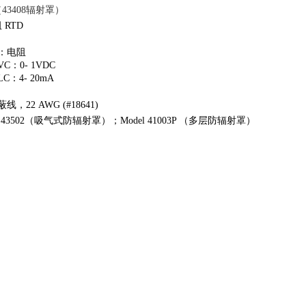
（43408辐射罩）
 RTD
2：电阻
2VC：0- 1VDC
2LC：4- 20mA
线，22 AWG (#18641)
el 43502（吸气式防辐射罩）；Model 41003P （多层防辐射罩）