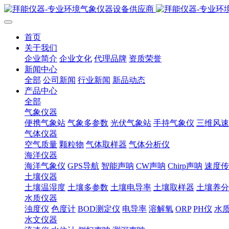
首页
关于我们
企业简介
企业文化
代理品牌
资质荣誉
新闻中心
全部
公司新闻
行业新闻
新品动态
产品中心
全部
气象仪器
便携气象站
气象多参数
光伏气象站
手持气象仪
三维风速
气体仪器
空气质量
颗粒物
气体取样器
气体分析仪
海洋仪器
海洋气象仪
GPS导航
智能声呐
CW声呐
Chirp声呐
速度传
土壤仪器
土壤温湿度
土壤多参数
土壤电导率
土壤取样器
土壤养分
水质仪器
浊度仪
色度计
BOD测定仪
电导率
溶解氧
ORP
PH仪
水
水文仪器