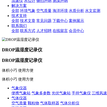
流速仪
水位计
侧扫声呐
测深声呐
解决方案
全部
环境气象
空气质量
海洋环境
水质分析
水文监测
技术支持
全部
技术文章
常见问题
下载中心
案例展示
联系我们
全部
联系方式
人才招聘
在线留言
会员中心
DROP温湿度记录仪
DROP温湿度记录仪
体积小巧 使用方便
体积小巧 使用方便
气象仪器
便携气象站
气象多参数
光伏气象站
手持气象仪
三维风速
气体仪器
空气质量
颗粒物
气体取样器
气体分析仪