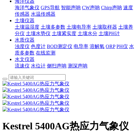
海洋仪器
海洋气象仪
GPS导航
智能声呐
CW声呐
Chirp声呐
速度
传感器
水温传感器
土壤仪器
土壤温湿度
土壤多参数
土壤电导率
土壤取样器
土壤养
分仪
土壤水势仪
土壤紧实度
土壤水分
土壤PH计
水质仪器
浊度仪
色度计
BOD测定仪
电导率
溶解氧
ORP
PH仪
水
质多参数
在线监测
水文仪器
流速仪
水位计
侧扫声呐
测深声呐
Kestrel 5400AG热应力气象仪