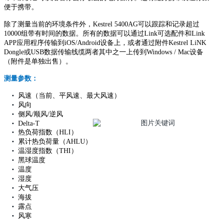
便于携带。
除了测量当前的环境条件外，Kestrel 5400AG可以跟踪和记录超过
10000组带有时间的数据。所有的数据可以通过Link可选配件和Link
APP应用程序传输到iOS/Android设备上，或者通过附件Kestrel LiNK
Dongle或USB数据传输线缆两者其中之一上传到Windows / Mac设备
（附件是单独出售）。
测量参数：
•
风速（当前、平风速、最大风速）
•
风向
•
侧风/顺风/逆风
•
Delta-T
•
热负荷指数（HLI）
•
累计热负荷量（AHLU）
•
温湿度指数（THI）
•
黑球温度
•
温度
•
湿度
•
大气压
•
海拔
•
露点
•
风寒