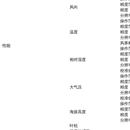
精度
风向
精度
分辨
操作
精度
温度
精度
分辨
风寒
性能
操作
精度
相对湿度
精度
分辨
校准
操作
精度
大气压
精度
分辨
校准
操作
精度
海拔高度
精度
分辨
叶轮