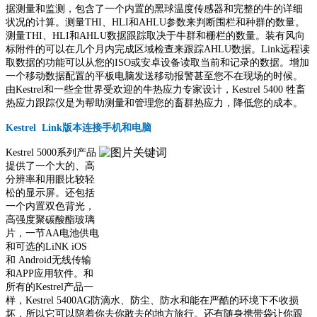
据测量和监测，包含了一个内置的黑球温度传感器和完整的牛的详细
状况的计算。测量THI、HLI和AHLU参数来判断围栏和种群的数量。
测量THI、HLI和AHLU数据跟踪取决于牛群和栅栏的数量。装有风向
标附件的可以在几个月内完成区域检查来跟踪AHLU数据。Link远程读
取数据的功能可以从您的ISO或安卓设备读取当前和记录的数据。增加
一个移动数据配置的平板电脑发送移动报警甚至您不在现场的时候。
由Kestrel和一些全世界受欢迎的牛热应力专家设计，Kestrel 5400 牲畜
热应力跟踪仪是为帮助测量和管理您的畜群热应力，降低您的成本。
Kestrel Link版本连接手机和电脑
Kestrel 5000系列产品
提供了一个大的、高
分辨率和用眼比较轻
松的显示屏。还包括
一个内置双色背光，
高强度聚碳酸酯玻璃
片，一节AA电池供电
和可选的LiNK iOS
和 Android无线传输
和APP应用软件。和
所有的Kestrel产品一
样，Kestrel 5400AG防滴水、防尘、防水和能在严酷的环境下不收损
坏，所以它可以陪着你去你敢去的地方旅行。还有随身携带袋让你跟