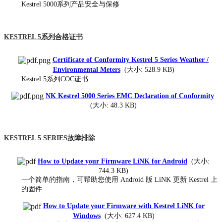
Kestrel 5000系列产品安全与保修
KESTREL 5系列合格证书
Certificate of Conformity Kestrel 5 Series Weather /
Environmental Meters
(大小: 528.9 KB)
Kestrel 5系列COC证书
NK Kestrel 5000 Series EMC Declaration of Conformity
(大小: 48.3 KB)
KESTREL 5 SERIES故障排除
How to Update your Firmware LiNK for Android
(大小:
744.3 KB)
一个简单的指南，可帮助您使用 Android 版 LiNK 更新 Kestrel 上
的固件
How to Update your Firmware with Kestrel LiNK for
Windows
(大小: 627.4 KB)