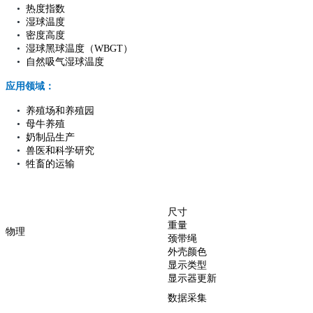
•
热度指数
•
湿球温度
•
密度高度
•
湿球黑球温度（WBGT）
•
自然吸气湿球温度
应用领域：
•
养殖场和养殖园
•
母牛养殖
•
奶制品生产
•
兽医和科学研究
•
牲畜的运输
尺寸
重量
物理
颈带绳
外壳颜色
显示类型
显示器更新
数据采集