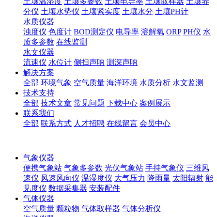
土壤温湿度
土壤多参数
土壤电导率
土壤取样器
土壤养
分仪
土壤水势仪
土壤紧实度
土壤水分
土壤PH计
水质仪器
浊度仪
色度计
BOD测定仪
电导率
溶解氧
ORP
PH仪
水
质多参数
在线监测
水文仪器
流速仪
水位计
侧扫声呐
测深声呐
解决方案
全部
环境气象
空气质量
海洋环境
水质分析
水文监测
技术支持
全部
技术文章
常见问题
下载中心
案例展示
联系我们
全部
联系方式
人才招聘
在线留言
会员中心
气象仪器
便携气象站
气象多参数
光伏气象站
手持气象仪
三维风
速仪
风速风向仪
温湿度仪
大气压力
降雨量
太阳辐射
能
见度仪
数据采集器
安装配件
气体仪器
空气质量
颗粒物
气体取样器
气体分析仪