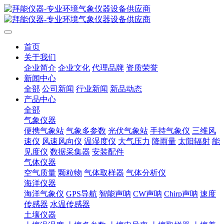
首页
关于我们
企业简介
企业文化
代理品牌
资质荣誉
新闻中心
全部
公司新闻
行业新闻
新品动态
产品中心
全部
气象仪器
便携气象站
气象多参数
光伏气象站
手持气象仪
三维风
速仪
风速风向仪
温湿度仪
大气压力
降雨量
太阳辐射
能
见度仪
数据采集器
安装配件
气体仪器
空气质量
颗粒物
气体取样器
气体分析仪
海洋仪器
海洋气象仪
GPS导航
智能声呐
CW声呐
Chirp声呐
速度
传感器
水温传感器
土壤仪器