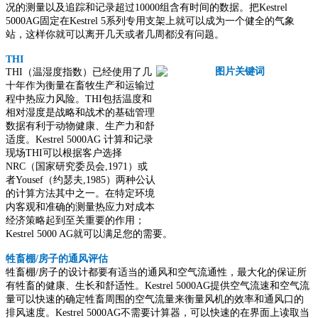
况的测量以及追踪和记录超过10000组含有时间的数据。把Kestrel
5000AG固定在Kestrel 5系列专用支架上就可以成为一个健全的气象
站，这样你就可以离开几天或者几周都没有问题。
THI
THI（温湿度指数）已经使用了几
十年作为衡量在畜牧生产和运输过
程中热应力风险。THI包括温度和
相对湿度是战略和战术的基础管理
数据有利于动物健康、生产力和舒
适度。Kestrel 5000AG 计算和记录
现场THI可以根据客户选择
NRC（国家研究委员会,1971）或
者Yousef（约瑟夫,1985）两种公认
的计算方法其中之一。在特定环境
内客观和准确的测量热应力对成本
经济策略起到至关重要的作用；
Kestrel 5000 AG就可以满足您的需要。
牲畜棚/房子的通风评估
牲畜棚/房子的设计都要有适当的通风和空气流通性，最大化的保证所
有牲畜的健康、生长和舒适性。Kestrel 5000AG提供空气流速和空气流
量可以快速的确定牲畜周围的空气流量来衡量风机的效率和通风口的
排风速度。Kestrel 5000AG不需要计算器，可以快速的在界面上读取当