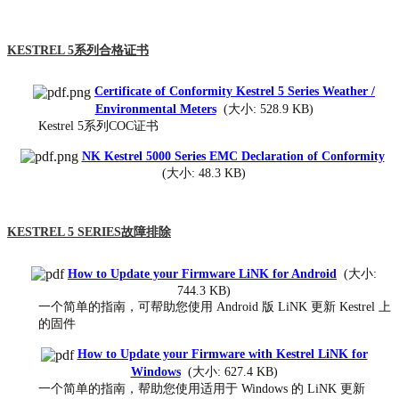
KESTREL 5系列合格证书
Certificate of Conformity Kestrel 5 Series Weather /
Environmental Meters
(大小: 528.9 KB)
Kestrel 5系列COC证书
NK Kestrel 5000 Series EMC Declaration of Conformity
(大小: 48.3 KB)
KESTREL 5 SERIES故障排除
How to Update your Firmware LiNK for Android
(大小:
744.3 KB)
一个简单的指南，可帮助您使用 Android 版 LiNK 更新 Kestrel 上
的固件
How to Update your Firmware with Kestrel LiNK for
Windows
(大小: 627.4 KB)
一个简单的指南，帮助您使用适用于 Windows 的 LiNK 更新