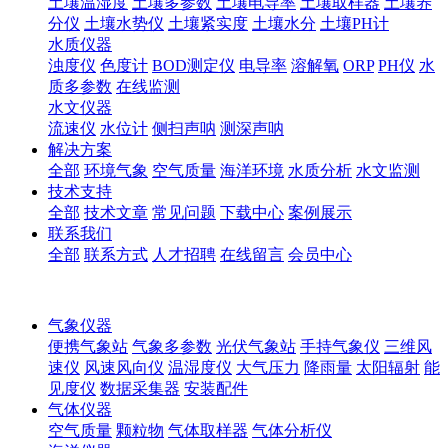
土壤温湿度
土壤多参数
土壤电导率
土壤取样器
土壤养
分仪
土壤水势仪
土壤紧实度
土壤水分
土壤PH计
水质仪器
浊度仪
色度计
BOD测定仪
电导率
溶解氧
ORP
PH仪
水
质多参数
在线监测
水文仪器
流速仪
水位计
侧扫声呐
测深声呐
解决方案
全部
环境气象
空气质量
海洋环境
水质分析
水文监测
技术支持
全部
技术文章
常见问题
下载中心
案例展示
联系我们
全部
联系方式
人才招聘
在线留言
会员中心
气象仪器
便携气象站
气象多参数
光伏气象站
手持气象仪
三维风
速仪
风速风向仪
温湿度仪
大气压力
降雨量
太阳辐射
能
见度仪
数据采集器
安装配件
气体仪器
空气质量
颗粒物
气体取样器
气体分析仪