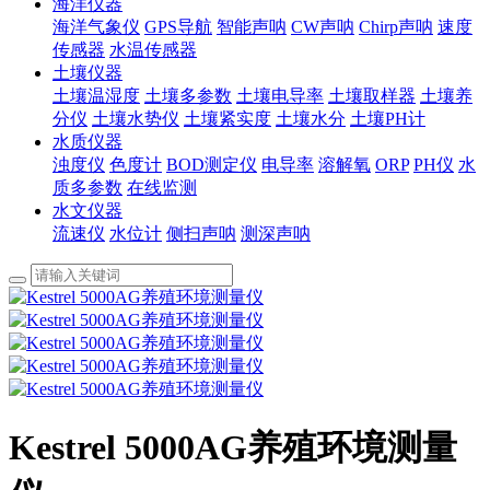
海洋仪器
海洋气象仪
GPS导航
智能声呐
CW声呐
Chirp声呐
速度
传感器
水温传感器
土壤仪器
土壤温湿度
土壤多参数
土壤电导率
土壤取样器
土壤养
分仪
土壤水势仪
土壤紧实度
土壤水分
土壤PH计
水质仪器
浊度仪
色度计
BOD测定仪
电导率
溶解氧
ORP
PH仪
水
质多参数
在线监测
水文仪器
流速仪
水位计
侧扫声呐
测深声呐
Kestrel 5000AG养殖环境测量