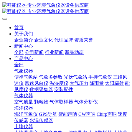
首页
关于我们
企业简介
企业文化
代理品牌
资质荣誉
新闻中心
全部
公司新闻
行业新闻
新品动态
产品中心
全部
气象仪器
便携气象站
气象多参数
光伏气象站
手持气象仪
三维风
速仪
风速风向仪
温湿度仪
大气压力
降雨量
太阳辐射
能
见度仪
数据采集器
安装配件
气体仪器
空气质量
颗粒物
气体取样器
气体分析仪
海洋仪器
海洋气象仪
GPS导航
智能声呐
CW声呐
Chirp声呐
速度
传感器
水温传感器
土壤仪器