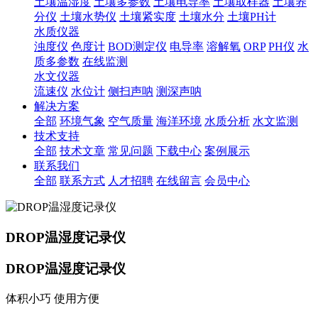
土壤温湿度
土壤多参数
土壤电导率
土壤取样器
土壤养
分仪
土壤水势仪
土壤紧实度
土壤水分
土壤PH计
水质仪器
浊度仪
色度计
BOD测定仪
电导率
溶解氧
ORP
PH仪
水
质多参数
在线监测
水文仪器
流速仪
水位计
侧扫声呐
测深声呐
解决方案
全部
环境气象
空气质量
海洋环境
水质分析
水文监测
技术支持
全部
技术文章
常见问题
下载中心
案例展示
联系我们
全部
联系方式
人才招聘
在线留言
会员中心
DROP温湿度记录仪
DROP温湿度记录仪
体积小巧 使用方便