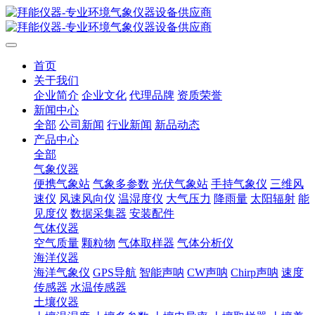
首页
关于我们
企业简介
企业文化
代理品牌
资质荣誉
新闻中心
全部
公司新闻
行业新闻
新品动态
产品中心
全部
气象仪器
便携气象站
气象多参数
光伏气象站
手持气象仪
三维风
速仪
风速风向仪
温湿度仪
大气压力
降雨量
太阳辐射
能
见度仪
数据采集器
安装配件
气体仪器
空气质量
颗粒物
气体取样器
气体分析仪
海洋仪器
海洋气象仪
GPS导航
智能声呐
CW声呐
Chirp声呐
速度
传感器
水温传感器
土壤仪器