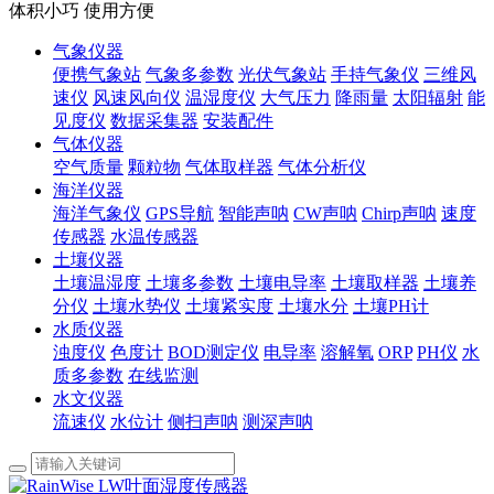
体积小巧 使用方便
气象仪器
便携气象站
气象多参数
光伏气象站
手持气象仪
三维风
速仪
风速风向仪
温湿度仪
大气压力
降雨量
太阳辐射
能
见度仪
数据采集器
安装配件
气体仪器
空气质量
颗粒物
气体取样器
气体分析仪
海洋仪器
海洋气象仪
GPS导航
智能声呐
CW声呐
Chirp声呐
速度
传感器
水温传感器
土壤仪器
土壤温湿度
土壤多参数
土壤电导率
土壤取样器
土壤养
分仪
土壤水势仪
土壤紧实度
土壤水分
土壤PH计
水质仪器
浊度仪
色度计
BOD测定仪
电导率
溶解氧
ORP
PH仪
水
质多参数
在线监测
水文仪器
流速仪
水位计
侧扫声呐
测深声呐