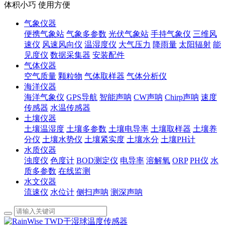
体积小巧 使用方便
气象仪器
便携气象站
气象多参数
光伏气象站
手持气象仪
三维风
速仪
风速风向仪
温湿度仪
大气压力
降雨量
太阳辐射
能
见度仪
数据采集器
安装配件
气体仪器
空气质量
颗粒物
气体取样器
气体分析仪
海洋仪器
海洋气象仪
GPS导航
智能声呐
CW声呐
Chirp声呐
速度
传感器
水温传感器
土壤仪器
土壤温湿度
土壤多参数
土壤电导率
土壤取样器
土壤养
分仪
土壤水势仪
土壤紧实度
土壤水分
土壤PH计
水质仪器
浊度仪
色度计
BOD测定仪
电导率
溶解氧
ORP
PH仪
水
质多参数
在线监测
水文仪器
流速仪
水位计
侧扫声呐
测深声呐