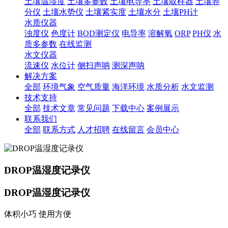
土壤温湿度
土壤多参数
土壤电导率
土壤取样器
土壤养
分仪
土壤水势仪
土壤紧实度
土壤水分
土壤PH计
水质仪器
浊度仪
色度计
BOD测定仪
电导率
溶解氧
ORP
PH仪
水
质多参数
在线监测
水文仪器
流速仪
水位计
侧扫声呐
测深声呐
解决方案
全部
环境气象
空气质量
海洋环境
水质分析
水文监测
技术支持
全部
技术文章
常见问题
下载中心
案例展示
联系我们
全部
联系方式
人才招聘
在线留言
会员中心
DROP温湿度记录仪
DROP温湿度记录仪
体积小巧 使用方便