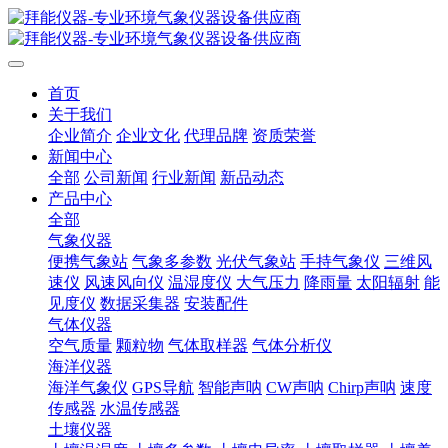
首页
关于我们
企业简介
企业文化
代理品牌
资质荣誉
新闻中心
全部
公司新闻
行业新闻
新品动态
产品中心
全部
气象仪器
便携气象站
气象多参数
光伏气象站
手持气象仪
三维风
速仪
风速风向仪
温湿度仪
大气压力
降雨量
太阳辐射
能
见度仪
数据采集器
安装配件
气体仪器
空气质量
颗粒物
气体取样器
气体分析仪
海洋仪器
海洋气象仪
GPS导航
智能声呐
CW声呐
Chirp声呐
速度
传感器
水温传感器
土壤仪器