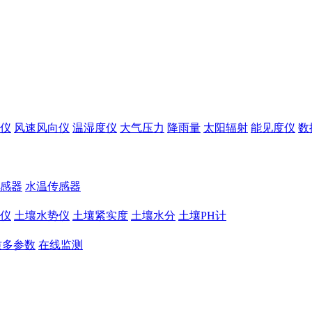
仪
风速风向仪
温湿度仪
大气压力
降雨量
太阳辐射
能见度仪
数
感器
水温传感器
仪
土壤水势仪
土壤紧实度
土壤水分
土壤PH计
质多参数
在线监测