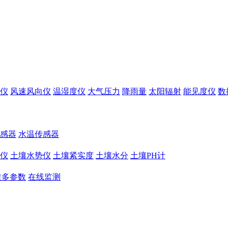
仪
风速风向仪
温湿度仪
大气压力
降雨量
太阳辐射
能见度仪
数
感器
水温传感器
仪
土壤水势仪
土壤紧实度
土壤水分
土壤PH计
质多参数
在线监测