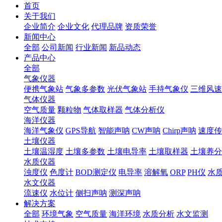
首页
关于我们
企业简介
企业文化
代理品牌
资质荣誉
新闻中心
全部
公司新闻
行业新闻
新品动态
产品中心
全部
气象仪器
便携气象站
气象多参数
光伏气象站
手持气象仪
三维风速
气体仪器
空气质量
颗粒物
气体取样器
气体分析仪
海洋仪器
海洋气象仪
GPS导航
智能声呐
CW声呐
Chirp声呐
速度传
土壤仪器
土壤温湿度
土壤多参数
土壤电导率
土壤取样器
土壤养分
水质仪器
浊度仪
色度计
BOD测定仪
电导率
溶解氧
ORP
PH仪
水
水文仪器
流速仪
水位计
侧扫声呐
测深声呐
解决方案
全部
环境气象
空气质量
海洋环境
水质分析
水文监测