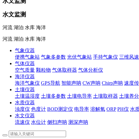
水文监测
水文监测
河流 湖泊 水库 海洋
河流 湖泊 水库 海洋
气象仪器
便携气象站
气象多参数
光伏气象站
手持气象仪
三维风速
气体仪器
空气质量
颗粒物
气体取样器
气体分析仪
海洋仪器
海洋气象仪
GPS导航
智能声呐
CW声呐
Chirp声呐
速度传
土壤仪器
土壤温湿度
土壤多参数
土壤电导率
土壤取样器
土壤养分
水质仪器
浊度仪
色度计
BOD测定仪
电导率
溶解氧
ORP
PH仪
水
水文仪器
流速仪
水位计
侧扫声呐
测深声呐