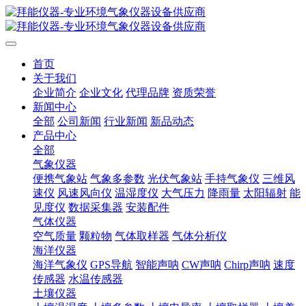
首页
关于我们
企业简介
企业文化
代理品牌
资质荣誉
新闻中心
全部
公司新闻
行业新闻
新品动态
产品中心
全部
气象仪器
便携气象站
气象多参数
光伏气象站
手持气象仪
三维风
速仪
风速风向仪
温湿度仪
大气压力
降雨量
太阳辐射
能
见度仪
数据采集器
安装配件
气体仪器
空气质量
颗粒物
气体取样器
气体分析仪
海洋仪器
海洋气象仪
GPS导航
智能声呐
CW声呐
Chirp声呐
速度
传感器
水温传感器
土壤仪器