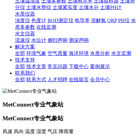
土壤温湿度
土壤多参数
土壤电导率
土壤取样器
土壤养
分仪
土壤水势仪
土壤紧实度
土壤水分
土壤PH计
水质仪器
浊度仪
色度计
BOD测定仪
电导率
溶解氧
ORP
PH仪
水
质多参数
在线监测
水文仪器
流速仪
水位计
侧扫声呐
测深声呐
解决方案
全部
环境气象
空气质量
海洋环境
水质分析
水文监测
技术支持
全部
技术文章
常见问题
下载中心
案例展示
联系我们
全部
联系方式
人才招聘
在线留言
会员中心
MetConnect专业气象站
MetConnect专业气象站
风速 风向 温度 湿度 气压 降雨量