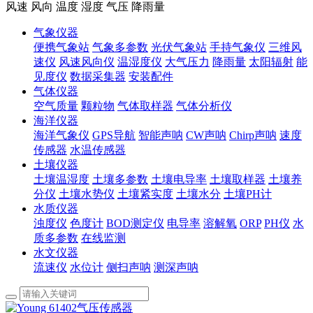
风速 风向 温度 湿度 气压 降雨量
气象仪器
便携气象站
气象多参数
光伏气象站
手持气象仪
三维风
速仪
风速风向仪
温湿度仪
大气压力
降雨量
太阳辐射
能
见度仪
数据采集器
安装配件
气体仪器
空气质量
颗粒物
气体取样器
气体分析仪
海洋仪器
海洋气象仪
GPS导航
智能声呐
CW声呐
Chirp声呐
速度
传感器
水温传感器
土壤仪器
土壤温湿度
土壤多参数
土壤电导率
土壤取样器
土壤养
分仪
土壤水势仪
土壤紧实度
土壤水分
土壤PH计
水质仪器
浊度仪
色度计
BOD测定仪
电导率
溶解氧
ORP
PH仪
水
质多参数
在线监测
水文仪器
流速仪
水位计
侧扫声呐
测深声呐