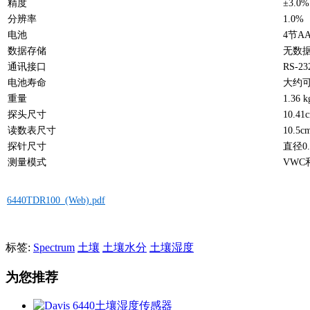
精度
±3.0
分辨率
1.0%
电池
4节A
数据存储
无数
通讯接口
RS-23
电池寿命
大约可
重量
1.36 k
探头尺寸
10.41
读数表尺寸
10.5c
探针尺寸
直径0.
测量模式
VWC
6440TDR100_(Web).pdf
标签:
Spectrum
土壤
土壤水分
土壤湿度
为您推荐