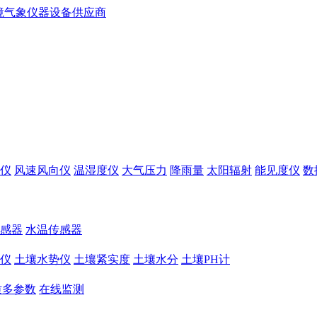
仪
风速风向仪
温湿度仪
大气压力
降雨量
太阳辐射
能见度仪
数
感器
水温传感器
仪
土壤水势仪
土壤紧实度
土壤水分
土壤PH计
质多参数
在线监测