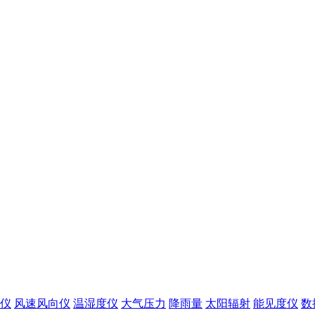
仪
风速风向仪
温湿度仪
大气压力
降雨量
太阳辐射
能见度仪
数