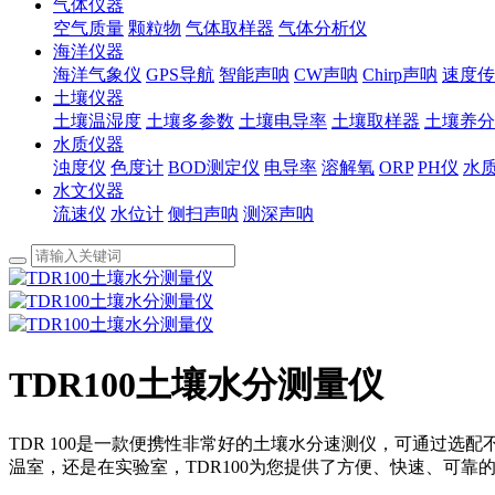
气体仪器
空气质量
颗粒物
气体取样器
气体分析仪
海洋仪器
海洋气象仪
GPS导航
智能声呐
CW声呐
Chirp声呐
速度传
土壤仪器
土壤温湿度
土壤多参数
土壤电导率
土壤取样器
土壤养分
水质仪器
浊度仪
色度计
BOD测定仪
电导率
溶解氧
ORP
PH仪
水
水文仪器
流速仪
水位计
侧扫声呐
测深声呐
TDR100土壤水分测量仪
TDR 100是一款便携性非常好的土壤水分速测仪，可通过选配
温室，还是在实验室，TDR100为您提供了方便、快速、可靠