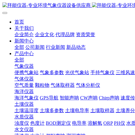
首页
关于我们
企业简介
企业文化
代理品牌
资质荣誉
新闻中心
全部
公司新闻
行业新闻
新品动态
产品中心
全部
气象仪器
便携气象站
气象多参数
光伏气象站
手持气象仪
三维风速
气体仪器
空气质量
颗粒物
气体取样器
气体分析仪
海洋仪器
海洋气象仪
GPS导航
智能声呐
CW声呐
Chirp声呐
速度传
土壤仪器
土壤温湿度
土壤多参数
土壤电导率
土壤取样器
土壤养分
水质仪器
浊度仪
色度计
BOD测定仪
电导率
溶解氧
ORP
PH仪
水
水文仪器