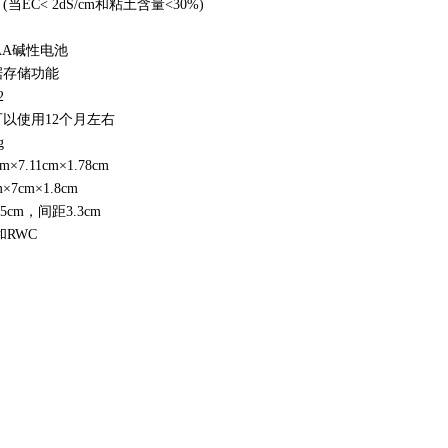
% (当EC< 2dS/cm和粘土含量<30%)
AA碱性电池
据存储功能
2
以使用12个月左右
g
cm×7.11cm×1.78cm
m×7cm×1.8cm
5cm，间距3.3cm
和RWC