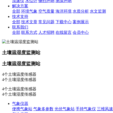
流速仪
水位计
侧扫声呐
测深声呐
解决方案
全部
环境气象
空气质量
海洋环境
水质分析
水文监测
技术支持
全部
技术文章
常见问题
下载中心
案例展示
联系我们
全部
联系方式
人才招聘
在线留言
会员中心
土壤温湿度监测站
土壤温湿度监测站
4个土壤温度传感器
4个土壤湿度传感器
4个土壤温度传感器
4个土壤湿度传感器
气象仪器
便携气象站
气象多参数
光伏气象站
手持气象仪
三维风速