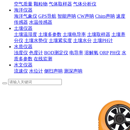
空气质量
颗粒物
气体取样器
气体分析仪
海洋仪器
海洋气象仪
GPS导航
智能声呐
CW声呐
Chirp声呐
速度
传感器
水温传感器
土壤仪器
土壤温湿度
土壤多参数
土壤电导率
土壤取样器
土壤养
分仪
土壤水势仪
土壤紧实度
土壤水分
土壤PH计
水质仪器
浊度仪
色度计
BOD测定仪
电导率
溶解氧
ORP
PH仪
水
质多参数
在线监测
水文仪器
流速仪
水位计
侧扫声呐
测深声呐