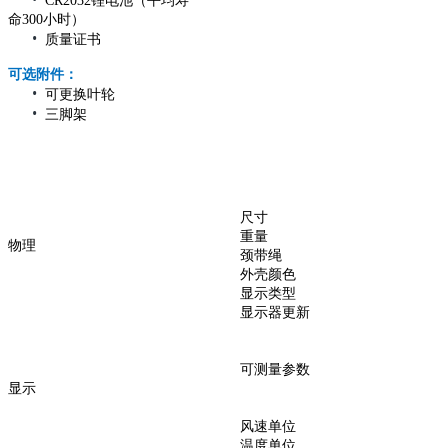
CR2032锂电池（平均寿
命300小时）
•
质量证书
可选附件：
•
可更换叶轮
•
三脚架
尺寸
重量
物理
颈带绳
外壳颜色
显示类型
显示器更新
可测量参数
显示
风速单位
温度单位