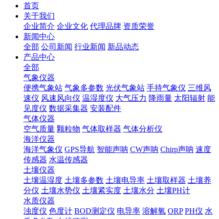
首页
关于我们
企业简介
企业文化
代理品牌
资质荣誉
新闻中心
全部
公司新闻
行业新闻
新品动态
产品中心
全部
气象仪器
便携气象站
气象多参数
光伏气象站
手持气象仪
三维风
速仪
风速风向仪
温湿度仪
大气压力
降雨量
太阳辐射
能
见度仪
数据采集器
安装配件
气体仪器
空气质量
颗粒物
气体取样器
气体分析仪
海洋仪器
海洋气象仪
GPS导航
智能声呐
CW声呐
Chirp声呐
速度
传感器
水温传感器
土壤仪器
土壤温湿度
土壤多参数
土壤电导率
土壤取样器
土壤养
分仪
土壤水势仪
土壤紧实度
土壤水分
土壤PH计
水质仪器
浊度仪
色度计
BOD测定仪
电导率
溶解氧
ORP
PH仪
水