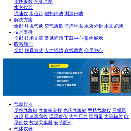
质多参数
在线监测
水文仪器
流速仪
水位计
侧扫声呐
测深声呐
解决方案
全部
环境气象
空气质量
海洋环境
水质分析
水文监测
技术支持
全部
技术文章
常见问题
下载中心
案例展示
联系我们
全部
联系方式
人才招聘
在线留言
会员中心
气象仪器
便携气象站
气象多参数
光伏气象站
手持气象仪
三维风
速仪
风速风向仪
温湿度仪
大气压力
降雨量
太阳辐射
能
见度仪
数据采集器
安装配件
气体仪器