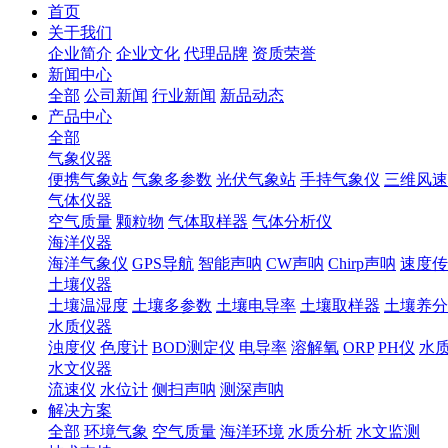
首页
关于我们
企业简介
企业文化
代理品牌
资质荣誉
新闻中心
全部
公司新闻
行业新闻
新品动态
产品中心
全部
气象仪器
便携气象站
气象多参数
光伏气象站
手持气象仪
三维风速
气体仪器
空气质量
颗粒物
气体取样器
气体分析仪
海洋仪器
海洋气象仪
GPS导航
智能声呐
CW声呐
Chirp声呐
速度传
土壤仪器
土壤温湿度
土壤多参数
土壤电导率
土壤取样器
土壤养分
水质仪器
浊度仪
色度计
BOD测定仪
电导率
溶解氧
ORP
PH仪
水
水文仪器
流速仪
水位计
侧扫声呐
测深声呐
解决方案
全部
环境气象
空气质量
海洋环境
水质分析
水文监测