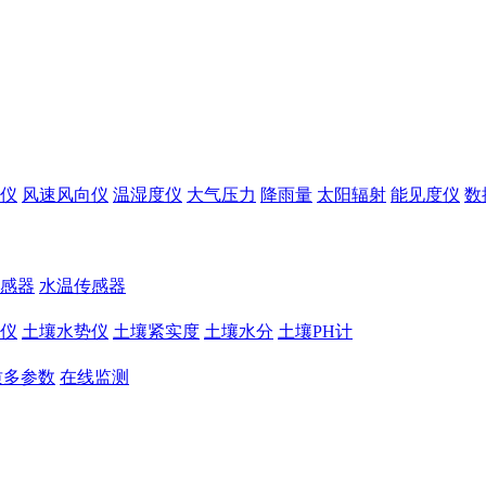
仪
风速风向仪
温湿度仪
大气压力
降雨量
太阳辐射
能见度仪
数
感器
水温传感器
仪
土壤水势仪
土壤紧实度
土壤水分
土壤PH计
质多参数
在线监测