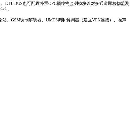
2.5或PM1）。ETL BUS也可配置外置OPC颗粒物监测模块以对多通道颗粒物监测
常维护。
、GSM调制解调器、UMTS调制解调器（建立VPN连接）、噪声