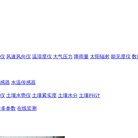
仪
风速风向仪
温湿度仪
大气压力
降雨量
太阳辐射
能见度仪
数
感器
水温传感器
仪
土壤水势仪
土壤紧实度
土壤水分
土壤PH计
质多参数
在线监测