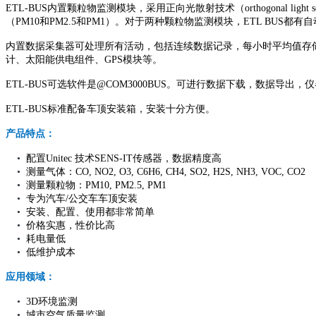
ETL-BUS内置颗粒物监测模块，采用正向光散射技术（orthogonal ligh
（PM10和PM2.5和PM1）。对于两种颗粒物监测模块，ETL BU
内置数据采集器可处理所有活动，包括连续数据记录，每小时平均值存储
计、太阳能供电组件、GPS模块等。
ETL-BUS可选软件是@COM3000BUS。可进行数据下载，数据导
ETL-BUS标准配备车顶安装箱，安装十分方便。
产品特点：
•
配置Unitec 技术SENS-IT传感器，数据精度高
•
测量气体：CO, NO2, O3, C6H6, CH4, SO2, H2S, NH3, VOC, CO2
•
测量颗粒物：PM10, PM2.5, PM1
•
专为汽车/公交车车顶安装
•
安装、配置、使用都非常简单
•
价格实惠，性价比高
•
耗电量低
•
低维护成本
应用领域：
•
3D环境监测
•
城市空气质量监测