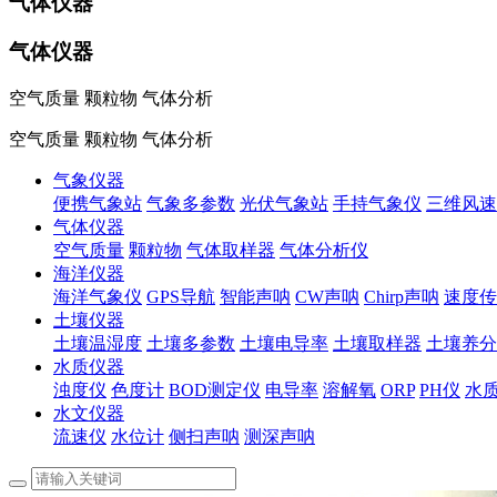
气体仪器
气体仪器
空气质量 颗粒物 气体分析
空气质量 颗粒物 气体分析
气象仪器
便携气象站
气象多参数
光伏气象站
手持气象仪
三维风速
气体仪器
空气质量
颗粒物
气体取样器
气体分析仪
海洋仪器
海洋气象仪
GPS导航
智能声呐
CW声呐
Chirp声呐
速度传
土壤仪器
土壤温湿度
土壤多参数
土壤电导率
土壤取样器
土壤养分
水质仪器
浊度仪
色度计
BOD测定仪
电导率
溶解氧
ORP
PH仪
水
水文仪器
流速仪
水位计
侧扫声呐
测深声呐