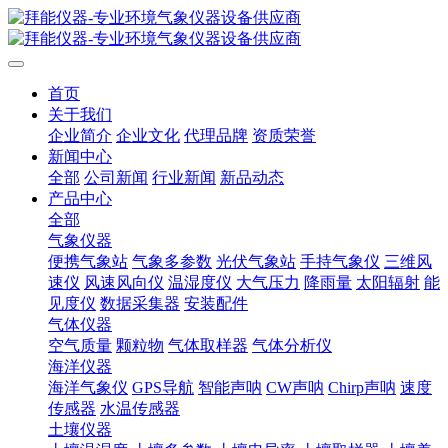
首页
关于我们
企业简介
企业文化
代理品牌
资质荣誉
新闻中心
全部
公司新闻
行业新闻
新品动态
产品中心
全部
气象仪器
便携气象站
气象多参数
光伏气象站
手持气象仪
三维风
速仪
风速风向仪
温湿度仪
大气压力
降雨量
太阳辐射
能
见度仪
数据采集器
安装配件
气体仪器
空气质量
颗粒物
气体取样器
气体分析仪
海洋仪器
海洋气象仪
GPS导航
智能声呐
CW声呐
Chirp声呐
速度
传感器
水温传感器
土壤仪器