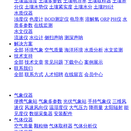
土壤温湿度
土壤多参数
土壤电导率
土壤取样器
土壤养
分仪
土壤水势仪
土壤紧实度
土壤水分
土壤PH计
水质仪器
浊度仪
色度计
BOD测定仪
电导率
溶解氧
ORP
PH仪
水
质多参数
在线监测
水文仪器
流速仪
水位计
侧扫声呐
测深声呐
解决方案
全部
环境气象
空气质量
海洋环境
水质分析
水文监测
技术支持
全部
技术文章
常见问题
下载中心
案例展示
联系我们
全部
联系方式
人才招聘
在线留言
会员中心
气象仪器
便携气象站
气象多参数
光伏气象站
手持气象仪
三维风
速仪
风速风向仪
温湿度仪
大气压力
降雨量
太阳辐射
能
见度仪
数据采集器
安装配件
气体仪器
空气质量
颗粒物
气体取样器
气体分析仪