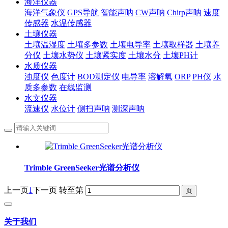
海洋仪器
海洋气象仪
GPS导航
智能声呐
CW声呐
Chirp声呐
速度
传感器
水温传感器
土壤仪器
土壤温湿度
土壤多参数
土壤电导率
土壤取样器
土壤养
分仪
土壤水势仪
土壤紧实度
土壤水分
土壤PH计
水质仪器
浊度仪
色度计
BOD测定仪
电导率
溶解氧
ORP
PH仪
水
质多参数
在线监测
水文仪器
流速仪
水位计
侧扫声呐
测深声呐
Trimble GreenSeeker光谱分析仪
上一页
1
下一页
转至第
关于我们