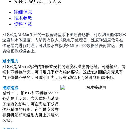
安装：
穿舱式、嵌入式
详细信息
技术参数
资料下载
ST850是AirMar生产的一款智能型水下测速传感器，可以测量船体对水
速度和水体温度。内部具有嵌入式微电子处理器，速度和温度信号在
传感器内进行处理，可以显示在接受NMEA2000数据的任何雷达，图
表绘图仪或设备上。
减小阻力
ST850是Airmar标准的穿舱式安装的速度和温度传感器。可选塑料、青
铜和不锈钢外壳，可满足几乎所有船体要求。这些低剖面的外壳几乎
与船体是齐平的，可减小阻力，只有5毫(3/16")延伸到船体外面。
消除湍流
塑料P17、铜B17和不锈钢
SS577
外壳易于安装。嵌入式外壳消除
了湍流的影响，可在高速下获得
仍然精确的数据。它们是安装在
赛艇帆船和高速动力艇上的理想
选择。