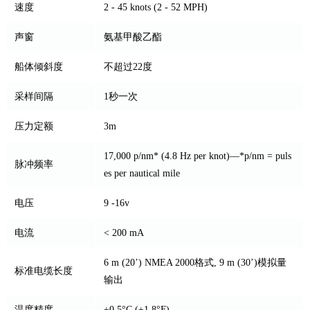
速度
2 - 45 knots (2 - 52 MPH)
声窗
氨基甲酸乙酯
船体倾斜度
不超过22度
采样间隔
1秒一次
压力定额
3m
17,000 p/nm* (4.8 Hz per knot)—*p/nm = puls
脉冲频率
es per nautical mile
电压
9 -16v
电流
< 200 mA
6 m (20’) NMEA 2000格式, 9 m (30’)模拟量
标准电缆长度
输出
温度精度
±0.5°C (±1.8°F)