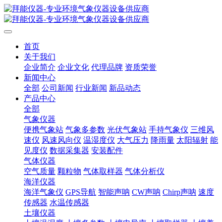
首页
关于我们
企业简介
企业文化
代理品牌
资质荣誉
新闻中心
全部
公司新闻
行业新闻
新品动态
产品中心
全部
气象仪器
便携气象站
气象多参数
光伏气象站
手持气象仪
三维风
速仪
风速风向仪
温湿度仪
大气压力
降雨量
太阳辐射
能
见度仪
数据采集器
安装配件
气体仪器
空气质量
颗粒物
气体取样器
气体分析仪
海洋仪器
海洋气象仪
GPS导航
智能声呐
CW声呐
Chirp声呐
速度
传感器
水温传感器
土壤仪器