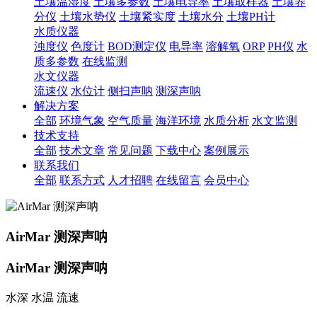
土壤温湿度
土壤多参数
土壤电导率
土壤取样器
土壤养
分仪
土壤水势仪
土壤紧实度
土壤水分
土壤PH计
水质仪器
浊度仪
色度计
BOD测定仪
电导率
溶解氧
ORP
PH仪
水
质多参数
在线监测
水文仪器
流速仪
水位计
侧扫声呐
测深声呐
解决方案
全部
环境气象
空气质量
海洋环境
水质分析
水文监测
技术支持
全部
技术文章
常见问题
下载中心
案例展示
联系我们
全部
联系方式
人才招聘
在线留言
会员中心
AirMar 测深声呐
AirMar 测深声呐
水深 水温 流速