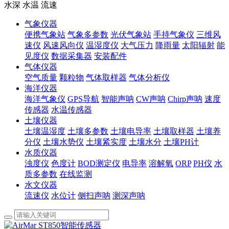
水深 水温 流速
气象仪器
便携气象站
气象多参数
光伏气象站
手持气象仪
三维风
速仪
风速风向仪
温湿度仪
大气压力
降雨量
太阳辐射
能
见度仪
数据采集器
安装配件
气体仪器
空气质量
颗粒物
气体取样器
气体分析仪
海洋仪器
海洋气象仪
GPS导航
智能声呐
CW声呐
Chirp声呐
速度
传感器
水温传感器
土壤仪器
土壤温湿度
土壤多参数
土壤电导率
土壤取样器
土壤养
分仪
土壤水势仪
土壤紧实度
土壤水分
土壤PH计
水质仪器
浊度仪
色度计
BOD测定仪
电导率
溶解氧
ORP
PH仪
水
质多参数
在线监测
水文仪器
流速仪
水位计
侧扫声呐
测深声呐