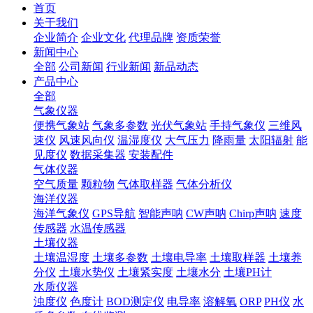
首页
关于我们
企业简介
企业文化
代理品牌
资质荣誉
新闻中心
全部
公司新闻
行业新闻
新品动态
产品中心
全部
气象仪器
便携气象站
气象多参数
光伏气象站
手持气象仪
三维风
速仪
风速风向仪
温湿度仪
大气压力
降雨量
太阳辐射
能
见度仪
数据采集器
安装配件
气体仪器
空气质量
颗粒物
气体取样器
气体分析仪
海洋仪器
海洋气象仪
GPS导航
智能声呐
CW声呐
Chirp声呐
速度
传感器
水温传感器
土壤仪器
土壤温湿度
土壤多参数
土壤电导率
土壤取样器
土壤养
分仪
土壤水势仪
土壤紧实度
土壤水分
土壤PH计
水质仪器
浊度仪
色度计
BOD测定仪
电导率
溶解氧
ORP
PH仪
水