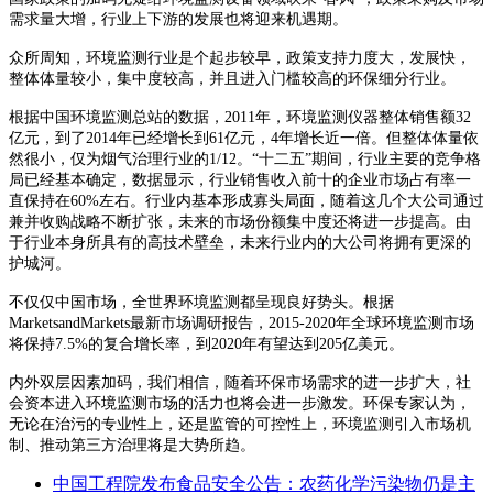
需求量大增，行业上下游的发展也将迎来机遇期。
众所周知，环境监测行业是个起步较早，政策支持力度大，发展快，
整体体量较小，集中度较高，并且进入门槛较高的环保细分行业。
根据中国环境监测总站的数据，2011年，环境监测仪器整体销售额32
亿元，到了2014年已经增长到61亿元，4年增长近一倍。但整体体量依
然很小，仅为烟气治理行业的1/12。“十二五”期间，行业主要的竞争格
局已经基本确定，数据显示，行业销售收入前十的企业市场占有率一
直保持在60%左右。行业内基本形成寡头局面，随着这几个大公司通过
兼并收购战略不断扩张，未来的市场份额集中度还将进一步提高。由
于行业本身所具有的高技术壁垒，未来行业内的大公司将拥有更深的
护城河。
不仅仅中国市场，全世界环境监测都呈现良好势头。根据
MarketsandMarkets最新市场调研报告，2015-2020年全球环境监测市场
将保持7.5%的复合增长率，到2020年有望达到205亿美元。
内外双层因素加码，我们相信，随着环保市场需求的进一步扩大，社
会资本进入环境监测市场的活力也将会进一步激发。环保专家认为，
无论在治污的专业性上，还是监管的可控性上，环境监测引入市场机
制、推动第三方治理将是大势所趋。
中国工程院发布食品安全公告：农药化学污染物仍是主