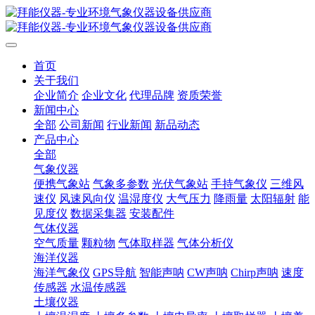
首页
关于我们
企业简介
企业文化
代理品牌
资质荣誉
新闻中心
全部
公司新闻
行业新闻
新品动态
产品中心
全部
气象仪器
便携气象站
气象多参数
光伏气象站
手持气象仪
三维风
速仪
风速风向仪
温湿度仪
大气压力
降雨量
太阳辐射
能
见度仪
数据采集器
安装配件
气体仪器
空气质量
颗粒物
气体取样器
气体分析仪
海洋仪器
海洋气象仪
GPS导航
智能声呐
CW声呐
Chirp声呐
速度
传感器
水温传感器
土壤仪器