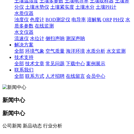
土壤温湿度
土壤多参数
土壤电导率
土壤取样器
土壤养
分仪
土壤水势仪
土壤紧实度
土壤水分
土壤PH计
水质仪器
浊度仪
色度计
BOD测定仪
电导率
溶解氧
ORP
PH仪
水
质多参数
在线监测
水文仪器
流速仪
水位计
侧扫声呐
测深声呐
解决方案
全部
环境气象
空气质量
海洋环境
水质分析
水文监测
技术支持
全部
技术文章
常见问题
下载中心
案例展示
联系我们
全部
联系方式
人才招聘
在线留言
会员中心
新闻中心
新闻中心
公司新闻 新品动态 行业分析