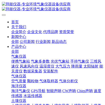
首页
关于我们
企业简介
企业文化
代理品牌
资质荣誉
新闻中心
全部
公司新闻
行业新闻
新品动态
产品中心
全部
气象仪器
便携气象站
气象多参数
光伏气象站
手持气象仪
三维风
速仪
风速风向仪
温湿度仪
大气压力
降雨量
太阳辐射
能
见度仪
数据采集器
安装配件
气体仪器
空气质量
颗粒物
气体取样器
气体分析仪
海洋仪器
海洋气象仪
GPS导航
智能声呐
CW声呐
Chirp声呐
速度
传感器
水温传感器
土壤仪器