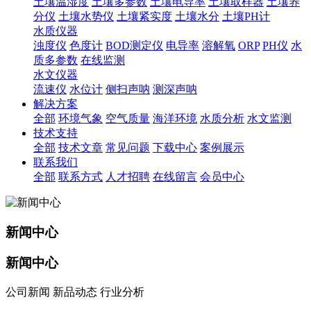
土壤温湿度
土壤多参数
土壤电导率
土壤取样器
土壤养
分仪
土壤水势仪
土壤紧实度
土壤水分
土壤PH计
水质仪器
浊度仪
色度计
BOD测定仪
电导率
溶解氧
ORP
PH仪
水
质多参数
在线监测
水文仪器
流速仪
水位计
侧扫声呐
测深声呐
解决方案
全部
环境气象
空气质量
海洋环境
水质分析
水文监测
技术支持
全部
技术文章
常见问题
下载中心
案例展示
联系我们
全部
联系方式
人才招聘
在线留言
会员中心
新闻中心
新闻中心
公司新闻 新品动态 行业分析